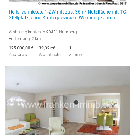
Helle, vermietete 1-ZW mit zus. 36m² Nutzfläche mit TG-
Stellplatz, ohne Käuferprovision! Wohnung kaufen
Wohnung kaufen in 90451 Nürnberg
Entfernung: 2 km
125.000,00 €
39,32 m²
1
Kaufpreis
Wohnfläche
Zimmer