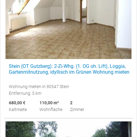
Stein (OT Gutzberg): 2-Zi-Whg. (1. OG oh. Lift), Loggia,
Gartenmitnutzung, idyllisch im Grünen Wohnung mieten
Wohnung mieten in 90547 Stein
Entfernung: 5 km
680,00 €
110,00 m²
2
Kaltmiete
Wohnfläche
Zimmer