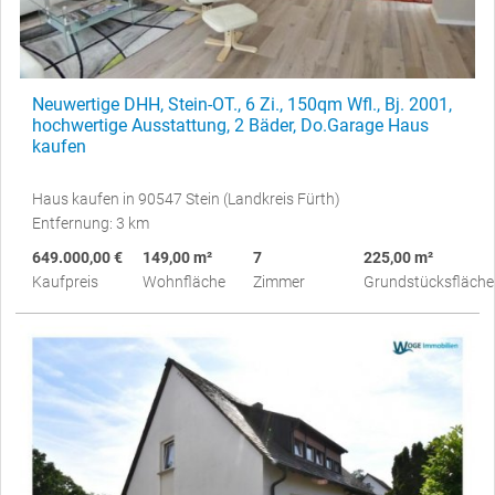
Neuwertige DHH, Stein-OT., 6 Zi., 150qm Wfl., Bj. 2001,
hochwertige Ausstattung, 2 Bäder, Do.Garage Haus
kaufen
Haus kaufen in 90547 Stein (Landkreis Fürth)
Entfernung: 3 km
649.000,00 €
149,00 m²
7
225,00 m²
Kaufpreis
Wohnfläche
Zimmer
Grundstücksfläche