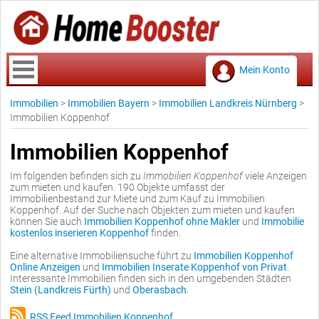
Mein Konto
Immobilien
>
Immobilien Bayern
>
Immobilien Landkreis Nürnberg
>
Immobilien Koppenhof
Immobilien Koppenhof
Im folgenden befinden sich zu
Immobilien Koppenhof
viele Anzeigen
zum mieten und kaufen. 190 Objekte umfasst der
Immobilienbestand zur Miete und zum Kauf zu Immobilien
Koppenhof. Auf der Suche nach Objekten zum mieten und kaufen
können Sie auch
Immobilien Koppenhof ohne Makler
und
Immobilie
kostenlos inserieren Koppenhof
finden.
Eine alternative Immobiliensuche führt zu
Immobilien Koppenhof
Online Anzeigen
und
Immobilien Inserate Koppenhof von Privat
.
Interessante Immobilien finden sich in den umgebenden Städten
Stein (Landkreis Fürth)
und
Oberasbach
.
RSS Feed Immobilien Koppenhof