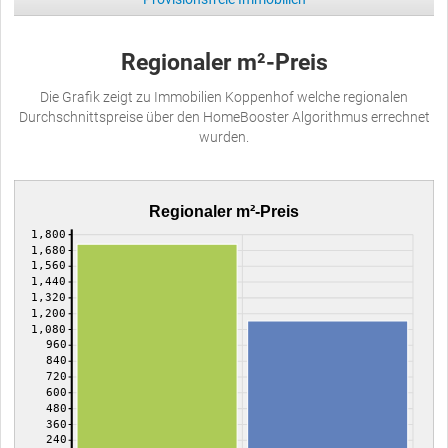
Regionaler m²-Preis
Die Grafik zeigt zu Immobilien Koppenhof welche regionalen
Durchschnittspreise über den HomeBooster Algorithmus errechnet
wurden.
Regionaler m²-Preis
1,800
1,680
1,560
1,440
1,320
1,200
1,080
960
840
720
600
480
360
240