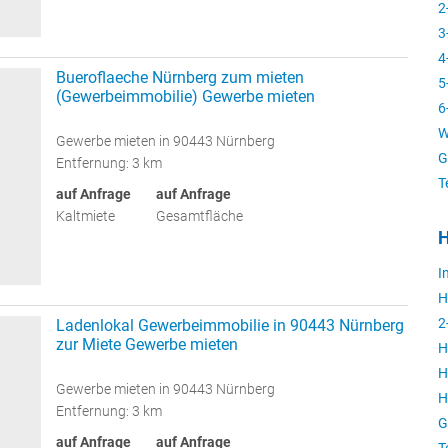
2
3
4
Bueroflaeche Nürnberg zum mieten
5
(Gewerbeimmobilie) Gewerbe mieten
6
W
Gewerbe mieten in 90443 Nürnberg
G
Entfernung: 3 km
T
auf Anfrage
auf Anfrage
Kaltmiete
Gesamtfläche
H
I
H
2
Ladenlokal Gewerbeimmobilie in 90443 Nürnberg
zur Miete Gewerbe mieten
H
H
Gewerbe mieten in 90443 Nürnberg
H
Entfernung: 3 km
G
auf Anfrage
auf Anfrage