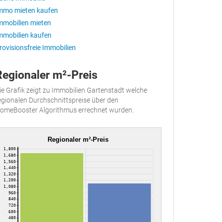
mmo mieten kaufen
mmobilien mieten
mmobilien kaufen
rovisionsfreie Immobilien
Regionaler m²-Preis
ie Grafik zeigt zu Immobilien Gartenstadt welche
egionalen Durchschnittspreise über den
omeBooster Algorithmus errechnet wurden.
Regionaler m²-Preis
1,800
1,680
1,560
1,440
1,320
1,200
1,080
960
840
720
600
480