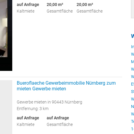
auf Anfrage
20,00 m²
20,00 m²
Kaltmiete
Gesamtfläche
Gesamtfläche
W
I
W
M
W
W
Bueroflaeche Gewerbeimmobilie Nürnberg zum
E
mieten Gewerbe mieten
S
W
Gewerbe mieten in 90443 Nürnberg
N
Entfernung: 3 km
W
auf Anfrage
auf Anfrage
T
Kaltmiete
Gesamtfläche
1