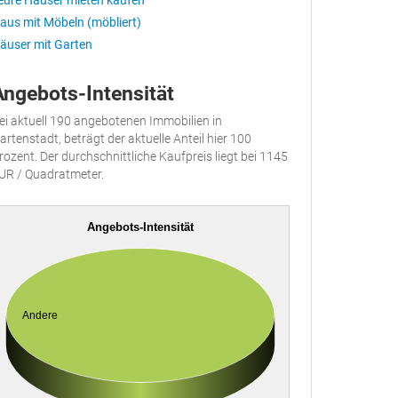
eure Häuser mieten kaufen
aus mit Möbeln (möbliert)
äuser mit Garten
Angebots-Intensität
ei aktuell 190 angebotenen Immobilien in
artenstadt, beträgt der aktuelle Anteil hier 100
rozent. Der durchschnittliche Kaufpreis liegt bei 1145
UR / Quadratmeter.
Angebots-Intensität
Andere