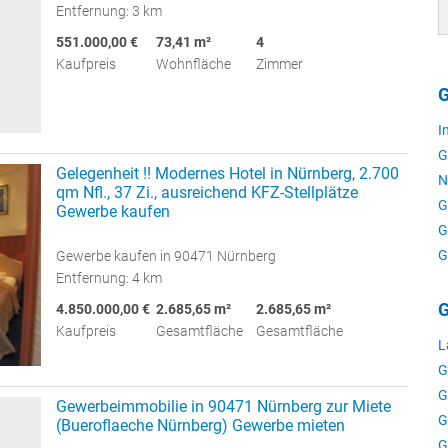
Entfernung: 3 km
551.000,00 €
73,41 m²
4
Kaufpreis
Wohnfläche
Zimmer
G
I
G
Gelegenheit !! Modernes Hotel in Nürnberg, 2.700
N
qm Nfl., 37 Zi., ausreichend KFZ-Stellplätze
G
Gewerbe kaufen
G
G
Gewerbe kaufen in 90471 Nürnberg
Entfernung: 4 km
G
4.850.000,00 €
2.685,65 m²
2.685,65 m²
Kaufpreis
Gesamtfläche
Gesamtfläche
L
G
G
Gewerbeimmobilie in 90471 Nürnberg zur Miete
G
(Bueroflaeche Nürnberg) Gewerbe mieten
G