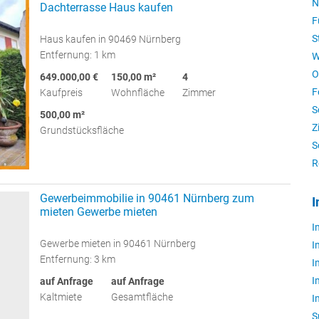
N
Dachterrasse Haus kaufen
F
S
Haus kaufen in 90469 Nürnberg
Entfernung: 1 km
W
O
649.000,00 €
150,00 m²
4
F
Kaufpreis
Wohnfläche
Zimmer
S
500,00 m²
Z
Grundstücksfläche
S
R
Gewerbeimmobilie in 90461 Nürnberg zum
I
mieten Gewerbe mieten
I
Gewerbe mieten in 90461 Nürnberg
I
Entfernung: 3 km
I
I
auf Anfrage
auf Anfrage
Kaltmiete
Gesamtfläche
I
S