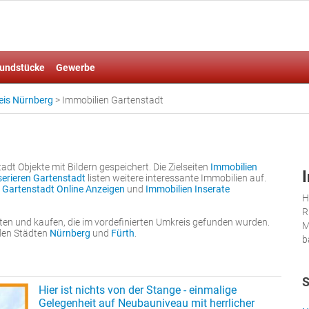
undstücke
Gewerbe
eis Nürnberg
>
Immobilien Gartenstadt
t Objekte mit Bildern gespeichert. Die Zielseiten
Immobilien
serieren Gartenstadt
listen weitere interessante Immobilien auf.
 Gartenstadt Online Anzeigen
und
Immobilien Inserate
H
R
ten und kaufen, die im vordefinierten Umkreis gefunden wurden.
M
nden Städten
Nürnberg
und
Fürth
.
b
S
Hier ist nichts von der Stange - einmalige
Gelegenheit auf Neubauniveau mit herrlicher