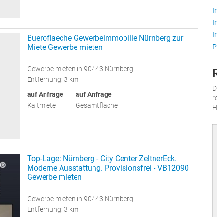
I
I
I
Bueroflaeche Gewerbeimmobilie Nürnberg zur
P
Miete Gewerbe mieten
Gewerbe mieten in 90443 Nürnberg
Entfernung: 3 km
D
auf Anfrage
auf Anfrage
r
Kaltmiete
Gesamtfläche
H
Top-Lage: Nürnberg - City Center ZeltnerEck.
Moderne Ausstattung. Provisionsfrei - VB12090
Gewerbe mieten
Gewerbe mieten in 90443 Nürnberg
Entfernung: 3 km