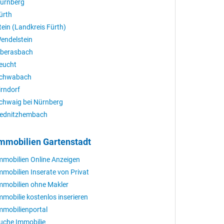
ürnberg
ürth
tein (Landkreis Fürth)
endelstein
berasbach
eucht
chwabach
irndorf
chwaig bei Nürnberg
ednitzhembach
mmobilien Gartenstadt
mmobilien Online Anzeigen
mmobilien Inserate von Privat
mmobilien ohne Makler
mmobilie kostenlos inserieren
mmobilienportal
uche Immobilie