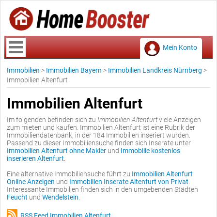
Mein Konto
Immobilien
>
Immobilien Bayern
>
Immobilien Landkreis Nürnberg
>
Immobilien Altenfurt
Immobilien Altenfurt
Im folgenden befinden sich zu
Immobilien Altenfurt
viele Anzeigen
zum mieten und kaufen. Immobilien Altenfurt ist eine Rubrik der
Immobiliendatenbank, in der 184 Immobilien inseriert wurden.
Passend zu dieser Immobiliensuche finden sich Inserate unter
Immobilien Altenfurt ohne Makler
und
Immobilie kostenlos
inserieren Altenfurt
.
Eine alternative Immobiliensuche führt zu
Immobilien Altenfurt
Online Anzeigen
und
Immobilien Inserate Altenfurt von Privat
.
Interessante Immobilien finden sich in den umgebenden Städten
Feucht
und
Wendelstein
.
RSS Feed Immobilien Altenfurt