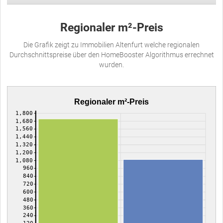
Regionaler m²-Preis
Die Grafik zeigt zu Immobilien Altenfurt welche regionalen
Durchschnittspreise über den HomeBooster Algorithmus errechnet
wurden.
Regionaler m²-Preis
1,800
1,680
1,560
1,440
1,320
1,200
1,080
960
840
720
600
480
360
240