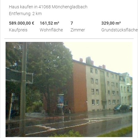
Haus kaufen in 41068 Mönchengladbach
Entfernung: 2 km
589.000,00 €
161,52 m²
7
329,00 m²
Kaufpreis
Wohnfläche
Zimmer
Grundstücksfläche