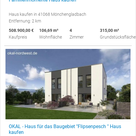
Haus kaufen in 41068 Mönchengladbach
Entfernung: 2 km
508.900,00 €
106,69 m²
4
315,00 m²
Kaufpreis
Wohnfläche
Zimmer
Grundstücksfläche
OKAL - Haus für das Baugebiet "Flipsenpesch " Haus
kaufen