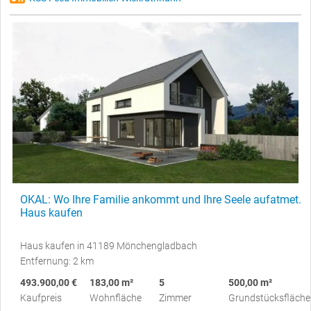
OKAL: Wo Ihre Familie ankommt und Ihre Seele aufatmet.
Haus kaufen
Haus kaufen in 41189 Mönchengladbach
Entfernung: 2 km
493.900,00 €
183,00 m²
5
500,00 m²
Kaufpreis
Wohnfläche
Zimmer
Grundstücksfläche