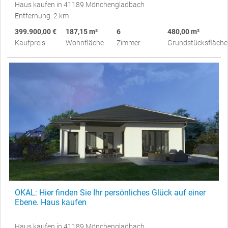
Haus kaufen in 41189 Mönchengladbach
Entfernung: 2 km
399.900,00 €
187,15 m²
6
480,00 m²
Kaufpreis
Wohnfläche
Zimmer
Grundstücksfläche
OKAL: Hier finden Sie Ihr persönliches Glück auf einer
Ebene. Haus kaufen
Haus kaufen in 41189 Mönchengladbach