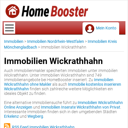
Mein Konto
Immobilien
>
Immobilien Nordrhein-Westfalen
>
Immobilien Kreis
Mönchengladbach
>
Immobilien Wickrathhahn
Immobilien Wickrathhahn
Auch Immobilienmakler speicherten Immobilien unter
Immobilien
Wickrathhahn
. Unter Immobilien Wickrathhahn sind 749
Immobilienangebote bei HomeBooster inseriert. Zu
Immobilien
Wickrathhahn ohne Makler
als auch
Immobilie kostenlos inserieren
Wickrathhahn
finden sich zahlreiche weitere Möglichkeiten ein
ideales Objekt zu finden.
Eine alternative Immobiliensuche führt zu
Immobilien Wickrathhahn
Online Anzeigen
und
Immobilien Inserate Wickrathhahn von Privat
.
Interessante Immobilien finden sich in den umgebenden Städten
Erkelenz
und
Wegberg
.
RSS Feed Immobilien Wickrathhahn