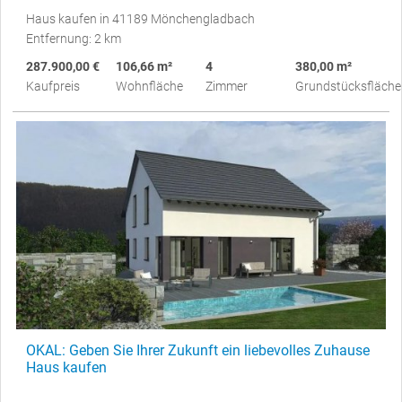
Haus kaufen in 41189 Mönchengladbach
Entfernung: 2 km
287.900,00 €
106,66 m²
4
380,00 m²
Kaufpreis
Wohnfläche
Zimmer
Grundstücksfläche
OKAL: Geben Sie Ihrer Zukunft ein liebevolles Zuhause
Haus kaufen