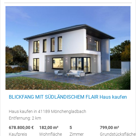
BLICKFANG MIT SÜDLÄNDISCHEM FLAIR Haus kaufen
Haus kaufen in 41189 Mönchengladbach
Entfernung: 2 km
678.800,00 €
182,00 m²
5
799,00 m²
Kaufpreis
Wohnfläche
Zimmer
Grundstücksfläche