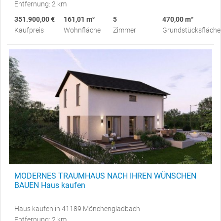
Entfernung: 2 km
351.900,00 €
161,01 m²
5
470,00 m²
Kaufpreis
Wohnfläche
Zimmer
Grundstücksfläche
MODERNES TRAUMHAUS NACH IHREN WÜNSCHEN
BAUEN Haus kaufen
Haus kaufen in 41189 Mönchengladbach
Entfernung: 2 km