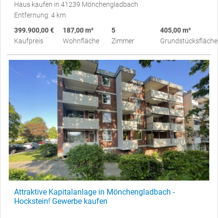
Haus kaufen in 41239 Mönchengladbach
Entfernung: 4 km
399.900,00 €
187,00 m²
5
405,00 m²
Kaufpreis
Wohnfläche
Zimmer
Grundstücksfläche
Attraktive Kapitalanlage in Mönchengladbach -
Hockstein! Gewerbe kaufen