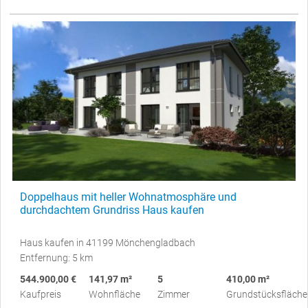
Doppelhaus mit heller Wohnatmosphäre und
durchdachtem Grundriss Haus kaufen
Haus kaufen in 41199 Mönchengladbach
Entfernung: 5 km
544.900,00 €
141,97 m²
5
410,00 m²
Kaufpreis
Wohnfläche
Zimmer
Grundstücksfläche