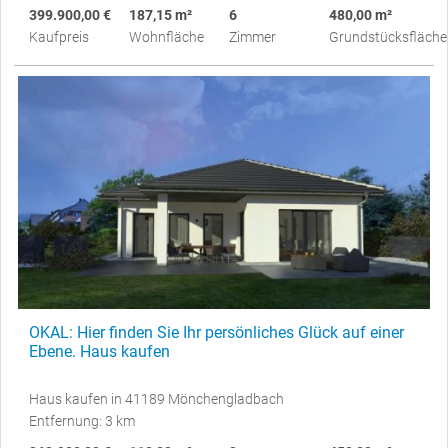
399.900,00 €
187,15 m²
6
480,00 m²
Kaufpreis
Wohnfläche
Zimmer
Grundstücksfläche
OKAL: Hier finden Sie Ihr persönliches Glück auf einer
Ebene. Haus kaufen
Haus kaufen in 41189 Mönchengladbach
Entfernung: 3 km