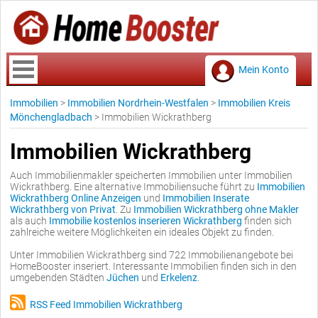
Mein Konto
Immobilien
>
Immobilien Nordrhein-Westfalen
>
Immobilien Kreis
Mönchengladbach
>
Immobilien Wickrathberg
Immobilien Wickrathberg
Auch Immobilienmakler speicherten Immobilien unter Immobilien
Wickrathberg. Eine alternative Immobiliensuche führt zu
Immobilien
Wickrathberg Online Anzeigen
und
Immobilien Inserate
Wickrathberg von Privat
. Zu
Immobilien Wickrathberg ohne Makler
als auch
Immobilie kostenlos inserieren Wickrathberg
finden sich
zahlreiche weitere Möglichkeiten ein ideales Objekt zu finden.
Unter Immobilien Wickrathberg sind 722 Immobilienangebote bei
HomeBooster inseriert. Interessante Immobilien finden sich in den
umgebenden Städten
Jüchen
und
Erkelenz
.
RSS Feed Immobilien Wickrathberg