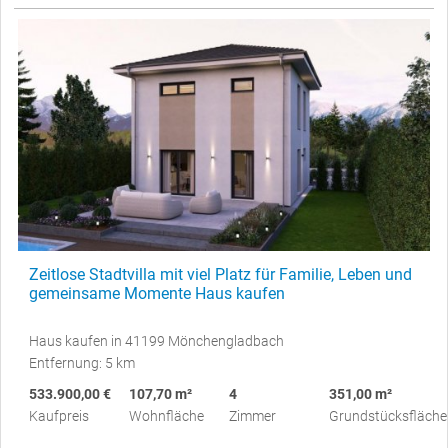
Zeitlose Stadtvilla mit viel Platz für Familie, Leben und
gemeinsame Momente Haus kaufen
Haus kaufen in 41199 Mönchengladbach
Entfernung: 5 km
533.900,00 €
107,70 m²
4
351,00 m²
Kaufpreis
Wohnfläche
Zimmer
Grundstücksfläche