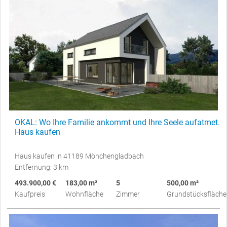
OKAL: Wo Ihre Familie ankommt und Ihre Seele aufatmet.
Haus kaufen
Haus kaufen in 41189 Mönchengladbach
Entfernung: 3 km
493.900,00 €
183,00 m²
5
500,00 m²
Kaufpreis
Wohnfläche
Zimmer
Grundstücksfläche