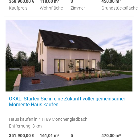
368.900,00 €
118,00 m²
3
450,00 m²
Kaufpreis
Wohnfläche
Zimmer
Grundstücksfläche
OKAL: Starten Sie in eine Zukunft voller gemeinsamer
Momente Haus kaufen
Haus kaufen in 41189 Mönchengladbach
Entfernung: 3 km
351.900,00 €
161,01 m²
5
470,00 m²