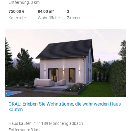
Entfernung: 3 km
750,00 €
84,00 m²
3
Kaltmiete
Wohnfläche
Zimmer
OKAL: Erleben Sie Wohnträume, die wahr werden Haus
kaufen
Haus kaufen in 41189 Mönchengladbach
Entfernung: 3 km