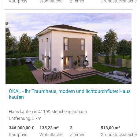
Kaufpreis
Wohnfläche
Zimmer
Grundstücksfläche
OKAL - Ihr Traumhaus, modern und lichtdurchflutet Haus
kaufen
Haus kaufen in 41199 Mönchengladbach
Entfernung: 5 km
346.000,00 €
135,23 m²
3
513,00 m²
Kaufpreis
Wohnfläche
Zimmer
Grundstücksfläche