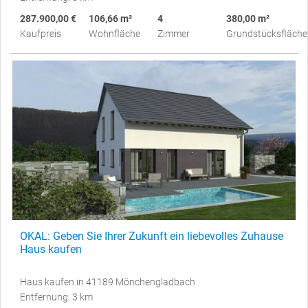
287.900,00 €
106,66 m²
4
380,00 m²
Kaufpreis
Wohnfläche
Zimmer
Grundstücksfläche
OKAL: Geben Sie Ihrer Zukunft ein liebevolles Zuhause
Haus kaufen
Haus kaufen in 41189 Mönchengladbach
Entfernung: 3 km