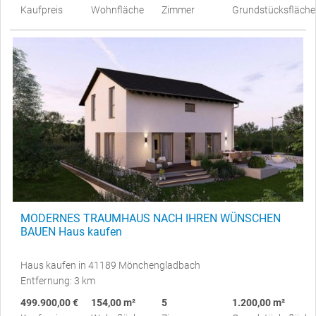
Kaufpreis
Wohnfläche
Zimmer
Grundstücksfläche
MODERNES TRAUMHAUS NACH IHREN WÜNSCHEN
BAUEN Haus kaufen
Haus kaufen in 41189 Mönchengladbach
Entfernung: 3 km
499.900,00 €
154,00 m²
5
1.200,00 m²