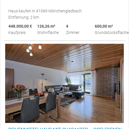
Haus kaufen in 41069 Mönchengladbach
Entfernung: 2 km
448.000,00 €
126,26 m²
4
600,00 m²
Kaufpreis
Wohnfläche
Zimmer
Grundstücksfläche