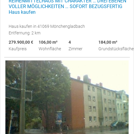
REIHENMITTELHAUS MIT CHARAKTER … DREI EBENEN
VOLLER MÖGLICHKEITEN … SOFORT BEZUGSFERTIG
Haus kaufen
Haus kaufen in 41069 Mönchengladbach
Entfernung: 2 km
279.900,00 €
106,00 m²
4
184,00 m²
Kaufpreis
Wohnfläche
Zimmer
Grundstücksfläche