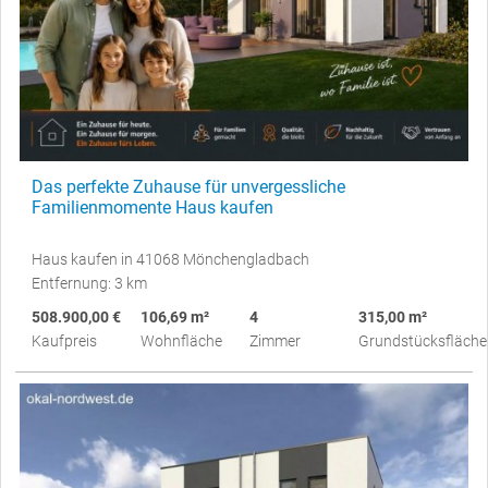
Das perfekte Zuhause für unvergessliche
Familienmomente Haus kaufen
Haus kaufen in 41068 Mönchengladbach
Entfernung: 3 km
508.900,00 €
106,69 m²
4
315,00 m²
Kaufpreis
Wohnfläche
Zimmer
Grundstücksfläche