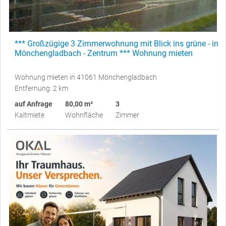
*** Großzügige 3 Zimmerwohnung mit Blick ins grüne - in
Mönchengladbach - Zentrum *** Wohnung mieten
Wohnung mieten in 41061 Mönchengladbach
Entfernung: 2 km
auf Anfrage
80,00 m²
3
Kaltmiete
Wohnfläche
Zimmer