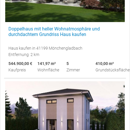
Doppelhaus mit heller Wohnatmosphäre und
durchdachtem Grundriss Haus kaufen
Haus kaufen in 41199 Mönchengladbach
Entfernung: 2 km
544.900,00 €
141,97 m²
5
410,00 m²
Kaufpreis
Wohnfläche
Zimmer
Grundstücksfläche