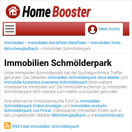
Mein Konto
Immobilien
>
Immobilien Nordrhein-Westfalen
>
Immobilien Kreis
Mönchengladbach
>
Immobilien Schmölderpark
Immobilien Schmölderpark
Unter
Immobilien Schmölderpark
hat der Suchalgorithmus Treffer
gefunden. Die Zielseiten
Immobilien Schmölderpark ohne Makler
und
Immobilie kostenlos inserieren Schmölderpark
listen weitere
interessante Immobilien auf. Die Immobiliensuche hat zu Immobilien
Schmölderpark 893 Inserate zum mieten und kaufen gefunden.
Eine alternative Immobiliensuche führt zu
Immobilien
Schmölderpark Online Anzeigen
und
Immobilien Inserate
Schmölderpark von Privat
. Interessante Immobilien finden sich in
den umgebenden Städten
Mönchengladbach
und
Korschenbroich
.
RSS Feed Immobilien Schmölderpark