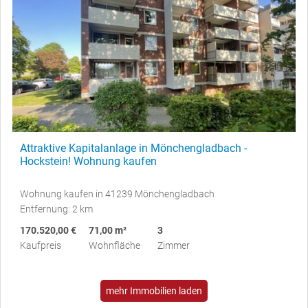
Attraktive Kapitalanlage in Mönchengladbach -
Hockstein! Wohnung kaufen
Wohnung kaufen in 41239 Mönchengladbach
Entfernung: 2 km
170.520,00 €
71,00 m²
3
Kaufpreis
Wohnfläche
Zimmer
mehr Immobilien laden