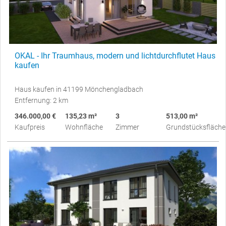
OKAL - Ihr Traumhaus, modern und lichtdurchflutet Haus
kaufen
Haus kaufen in 41199 Mönchengladbach
Entfernung: 2 km
346.000,00 €
135,23 m²
3
513,00 m²
Kaufpreis
Wohnfläche
Zimmer
Grundstücksfläche