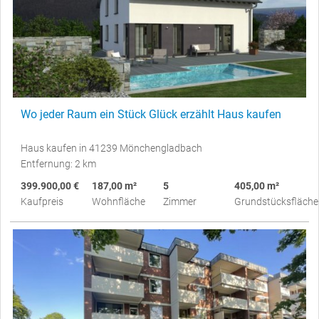
Wo jeder Raum ein Stück Glück erzählt Haus kaufen
Haus kaufen in 41239 Mönchengladbach
Entfernung: 2 km
399.900,00 €
187,00 m²
5
405,00 m²
Kaufpreis
Wohnfläche
Zimmer
Grundstücksfläche