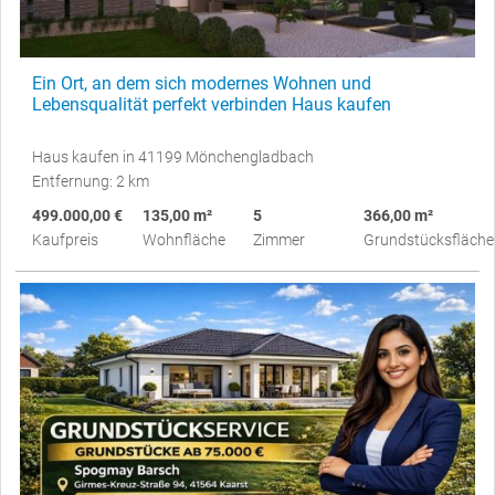
Ein Ort, an dem sich modernes Wohnen und
Lebensqualität perfekt verbinden Haus kaufen
Haus kaufen in 41199 Mönchengladbach
Entfernung: 2 km
499.000,00 €
135,00 m²
5
366,00 m²
Kaufpreis
Wohnfläche
Zimmer
Grundstücksfläche