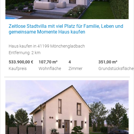
Zeitlose Stadtvilla mit viel Platz für Familie, Leben und
gemeinsame Momente Haus kaufen
Haus kaufen in 41199 Mönchengladbach
Entfernung: 2 km
533.900,00 €
107,70 m²
4
351,00 m²
Kaufpreis
Wohnfläche
Zimmer
Grundstücksfläche