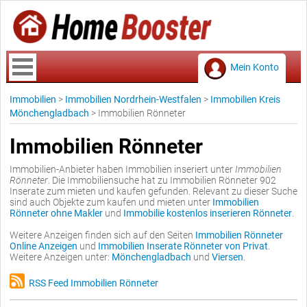
Mein Konto
Immobilien
>
Immobilien Nordrhein-Westfalen
>
Immobilien Kreis
Mönchengladbach
>
Immobilien Rönneter
Immobilien Rönneter
Immobilien-Anbieter haben Immobilien inseriert unter
Immobilien
Rönneter
. Die Immobiliensuche hat zu Immobilien Rönneter 902
Inserate zum mieten und kaufen gefunden. Relevant zu dieser Suche
sind auch Objekte zum kaufen und mieten unter
Immobilien
Rönneter ohne Makler
und
Immobilie kostenlos inserieren Rönneter
.
Weitere Anzeigen finden sich auf den Seiten
Immobilien Rönneter
Online Anzeigen
und
Immobilien Inserate Rönneter von Privat
.
Weitere Anzeigen unter:
Mönchengladbach
und
Viersen
.
RSS Feed Immobilien Rönneter