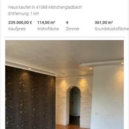
Haus kaufen in 41068 Mönchengladbach
Entfernung: 1 km
239.000,00 €
114,00 m²
4
361,00 m²
Kaufpreis
Wohnfläche
Zimmer
Grundstücksfläche