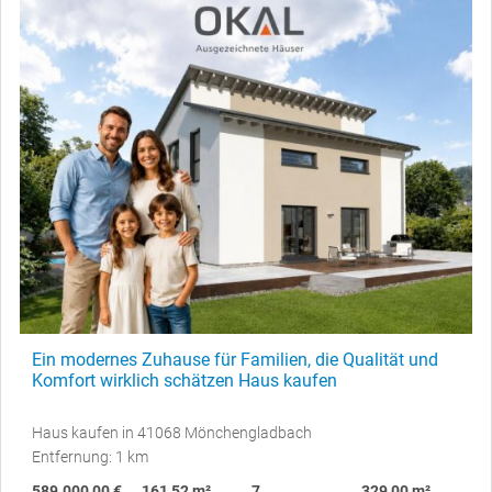
Ein modernes Zuhause für Familien, die Qualität und
Komfort wirklich schätzen Haus kaufen
Haus kaufen in 41068 Mönchengladbach
Entfernung: 1 km
589.000,00 €
161,52 m²
7
329,00 m²