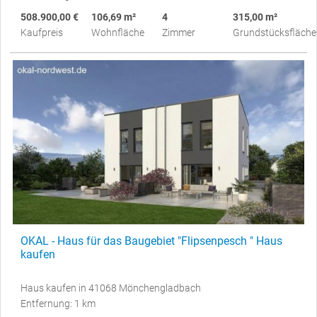
508.900,00 €
106,69 m²
4
315,00 m²
Kaufpreis
Wohnfläche
Zimmer
Grundstücksfläche
OKAL - Haus für das Baugebiet "Flipsenpesch " Haus
kaufen
Haus kaufen in 41068 Mönchengladbach
Entfernung: 1 km