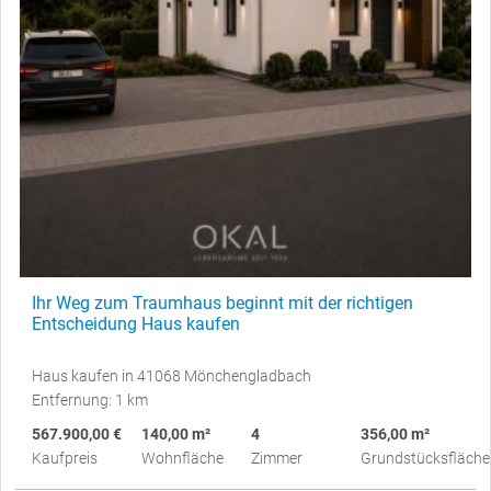
Ihr Weg zum Traumhaus beginnt mit der richtigen
Entscheidung Haus kaufen
Haus kaufen in 41068 Mönchengladbach
Entfernung: 1 km
567.900,00 €
140,00 m²
4
356,00 m²
Kaufpreis
Wohnfläche
Zimmer
Grundstücksfläche