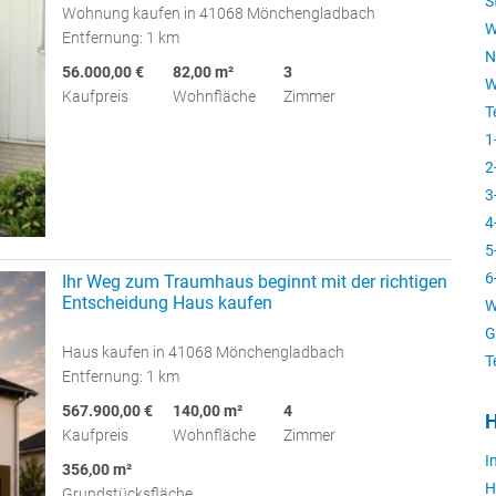
S
Wohnung kaufen in 41068 Mönchengladbach
W
Entfernung: 1 km
N
56.000,00 €
82,00 m²
3
W
Kaufpreis
Wohnfläche
Zimmer
T
1
2
3
4
5
6
Ihr Weg zum Traumhaus beginnt mit der richtigen
Entscheidung Haus kaufen
W
G
Haus kaufen in 41068 Mönchengladbach
T
Entfernung: 1 km
567.900,00 €
140,00 m²
4
H
Kaufpreis
Wohnfläche
Zimmer
I
356,00 m²
H
Grundstücksfläche