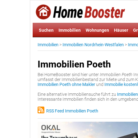
Suchen
Immobilien
Wohnungen
Häuser
Gr
Immobilien
>
Immobilien Nordrhein-Westfalen
>
Immo
Immobilien Poeth
Bei HomeBooster sind hier unter
Immobilien Poeth
In
umfasst der Immobilienbestand zur Miete und zum Ka
Immobilien Poeth ohne Makler
und
Immobilie kostenl
Eine alternative Immobiliensuche führt zu
Immobilien
Interessante Immobilien finden sich in den umgebe
RSS Feed Immobilien Poeth