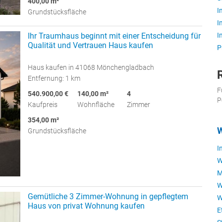
400,00 m²
I
Grundstücksfläche
I
Ihr Traumhaus beginnt mit einer Entscheidung für
I
Qualität und Vertrauen Haus kaufen
P
Haus kaufen in 41068 Mönchengladbach
Entfernung: 1 km
F
540.900,00 €
140,00 m²
4
P
Kaufpreis
Wohnfläche
Zimmer
354,00 m²
W
Grundstücksfläche
I
W
M
W
Gemütliche 3 Zimmer-Wohnung in gepflegtem
W
Haus von privat Wohnung kaufen
E