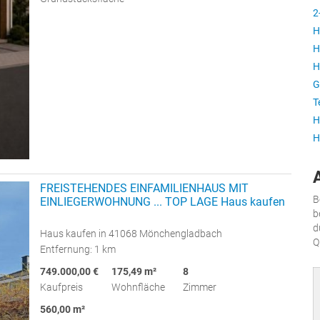
2
H
H
H
G
T
H
H
FREISTEHENDES EINFAMILIENHAUS MIT
B
EINLIEGERWOHNUNG ... TOP LAGE Haus kaufen
b
d
Haus kaufen in 41068 Mönchengladbach
Q
Entfernung: 1 km
749.000,00 €
175,49 m²
8
Kaufpreis
Wohnfläche
Zimmer
560,00 m²