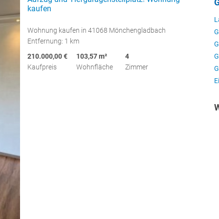
G
kaufen
L
Wohnung kaufen in 41068 Mönchengladbach
G
Entfernung: 1 km
G
G
210.000,00 €
103,57 m²
4
Kaufpreis
Wohnfläche
Zimmer
G
E
W