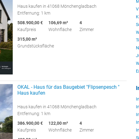
M
Haus kaufen in 41068 Mönchengladbach
V
Entfernung: 1 km
K
508.900,00 €
106,69 m²
4
S
Kaufpreis
Wohnfläche
Zimmer
W
315,00 m²
T
Grundstücksfläche
N
J
W
E
OKAL - Haus für das Baugebiet "Flipsenpesch "
I
Haus kaufen
I
Haus kaufen in 41068 Mönchengladbach
I
Entfernung: 1 km
I
I
386.900,00 €
122,00 m²
4
Kaufpreis
Wohnfläche
Zimmer
I
S