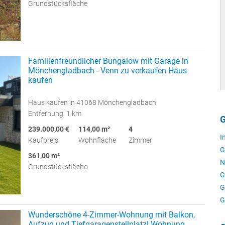
Grundstücksfläche
Familienfreundlicher Bungalow mit Garage in
Mönchengladbach - Venn zu verkaufen Haus
kaufen
Haus kaufen in 41068 Mönchengladbach
Entfernung: 1 km
G
239.000,00 €
114,00 m²
4
I
Kaufpreis
Wohnfläche
Zimmer
G
361,00 m²
N
Grundstücksfläche
G
G
G
Wunderschöne 4-Zimmer-Wohnung mit Balkon,
Aufzug und Tiefgaragenstellplatz! Wohnung