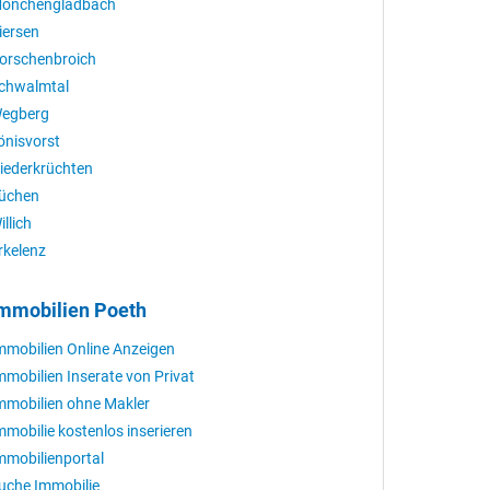
önchengladbach
iersen
orschenbroich
chwalmtal
egberg
önisvorst
iederkrüchten
üchen
illich
rkelenz
mmobilien Poeth
mmobilien Online Anzeigen
mmobilien Inserate von Privat
mmobilien ohne Makler
mmobilie kostenlos inserieren
mmobilienportal
uche Immobilie