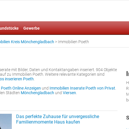
undstücke
Gewerbe
bilien Kreis Mönchengladbach
>
Immobilien Poeth
serate mit Bilder, Daten und Kontaktangaben inseriert. 904 Objekte
uf zu Immobilien Poeth. Weitere relevante Kategorien sind
os inserieren Poeth
.
H
 Poeth Online Anzeigen
und
Immobilien Inserate Poeth von Privat
.
R
nden Städten
Mönchengladbach
und
Viersen
.
M
b
Das perfekte Zuhause für unvergessliche
S
Familienmomente Haus kaufen