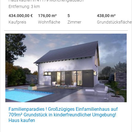
Haus kaufen in 41179 Mönchengladbach
Entfernung: 3 km
434.000,00 €
176,00 m²
5
438,00 m²
Kaufpreis
Wohnfläche
Zimmer
Grundstücksfläche
Familienparadies ! Großzügiges Einfamilienhaus auf
709m² Grundstück in kinderfreundlicher Umgebung!
Haus kaufen