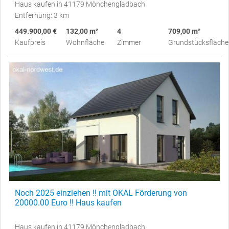
Haus kaufen in 41179 Mönchengladbach
Entfernung: 3 km
449.900,00 €
132,00 m²
4
709,00 m²
Kaufpreis
Wohnfläche
Zimmer
Grundstücksfläche
Noch 2025 einziehen !! mit OKAL Förderung von
20000.00 Euro !! Haus kaufen
Haus kaufen in 41179 Mönchengladbach