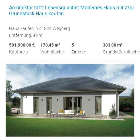
Architektur trifft Lebensqualität: Modernes Haus mit zzgl.
Grundstück Haus kaufen
Haus kaufen in 41844 Wegberg
Entfernung: 4 km
501.900,00 €
178,45 m²
5
383,80 m²
Kaufpreis
Wohnfläche
Zimmer
Grundstücksfläche