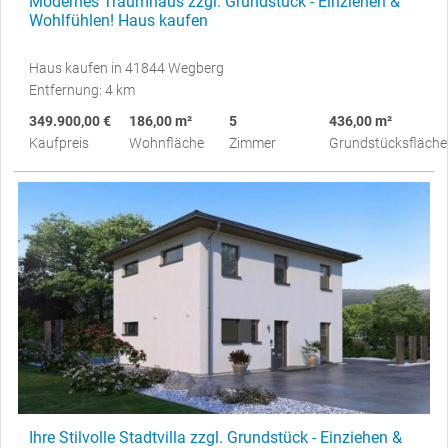
Modernes Traumhaus zzgl. Grundstück - Einziehen &
Wohlfühlen! Haus kaufen
Haus kaufen in 41844 Wegberg
Entfernung: 4 km
349.900,00 €
186,00 m²
5
436,00 m²
Kaufpreis
Wohnfläche
Zimmer
Grundstücksfläche
Ihre Stilvolle Stadtvilla zzgl. Grundstück - Einziehen &