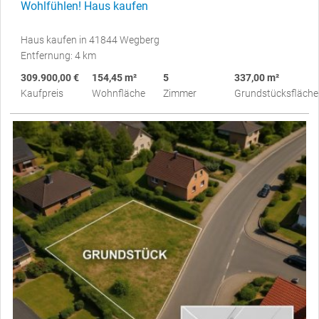
Wohlfühlen! Haus kaufen
Haus kaufen in 41844 Wegberg
Entfernung: 4 km
309.900,00 €
154,45 m²
5
337,00 m²
Kaufpreis
Wohnfläche
Zimmer
Grundstücksfläche