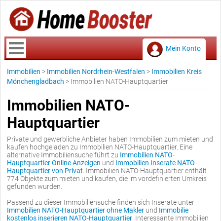
Mein Konto
Immobilien
>
Immobilien Nordrhein-Westfalen
>
Immobilien Kreis
Mönchengladbach
>
Immobilien NATO-Hauptquartier
Immobilien NATO-
Hauptquartier
Private und gewerbliche Anbieter haben Immobilien zum mieten und
kaufen hochgeladen zu Immobilien NATO-Hauptquartier. Eine
alternative Immobiliensuche führt zu
Immobilien NATO-
Hauptquartier Online Anzeigen
und
Immobilien Inserate NATO-
Hauptquartier von Privat
. Immobilien NATO-Hauptquartier enthält
774 Objekte zum mieten und kaufen, die im vordefinierten Umkreis
gefunden wurden.
Passend zu dieser Immobiliensuche finden sich Inserate unter
Immobilien NATO-Hauptquartier ohne Makler
und
Immobilie
kostenlos inserieren NATO-Hauptquartier
. Interessante Immobilien