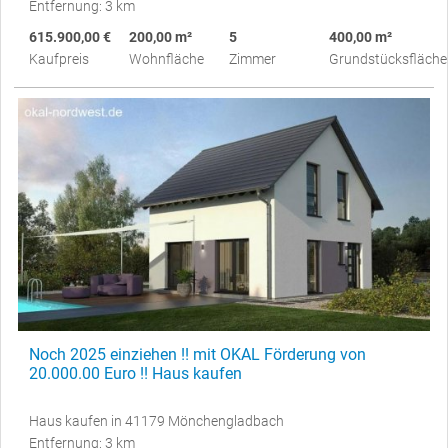
Entfernung: 3 km
615.900,00 €
200,00 m²
5
400,00 m²
Kaufpreis
Wohnfläche
Zimmer
Grundstücksfläche
Noch 2025 einziehen !! mit OKAL Förderung von
20.000.00 Euro !! Haus kaufen
Haus kaufen in 41179 Mönchengladbach
Entfernung: 3 km