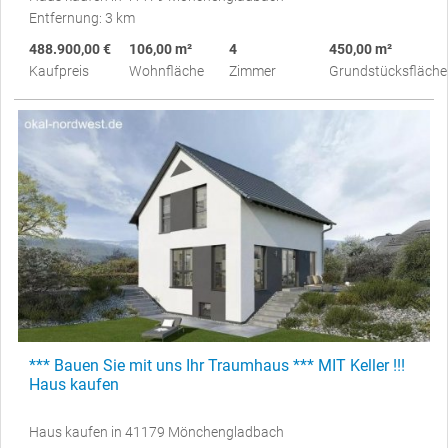
Entfernung: 3 km
488.900,00 €
106,00 m²
4
450,00 m²
Kaufpreis
Wohnfläche
Zimmer
Grundstücksfläche
*** Bauen Sie mit uns Ihr Traumhaus *** MIT Keller !!!
Haus kaufen
Haus kaufen in 41179 Mönchengladbach