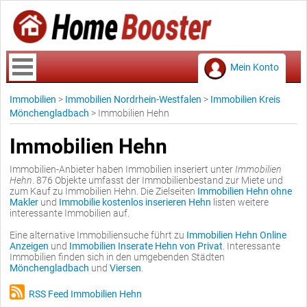
Mein Konto
Immobilien
>
Immobilien Nordrhein-Westfalen
>
Immobilien Kreis
Mönchengladbach
>
Immobilien Hehn
Immobilien Hehn
Immobilien-Anbieter haben Immobilien inseriert unter
Immobilien
Hehn
. 876 Objekte umfasst der Immobilienbestand zur Miete und
zum Kauf zu Immobilien Hehn. Die Zielseiten
Immobilien Hehn ohne
Makler
und
Immobilie kostenlos inserieren Hehn
listen weitere
interessante Immobilien auf.
Eine alternative Immobiliensuche führt zu
Immobilien Hehn Online
Anzeigen
und
Immobilien Inserate Hehn von Privat
. Interessante
Immobilien finden sich in den umgebenden Städten
Mönchengladbach
und
Viersen
.
RSS Feed Immobilien Hehn