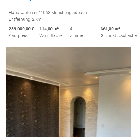
Haus kaufen in 41068 Mönchengladbach
Entfernung: 2 km
239.000,00 €
114,00 m²
4
361,00 m²
Kaufpreis
Wohnfläche
Zimmer
Grundstücksfläche