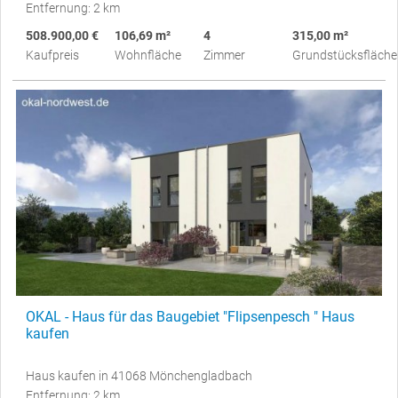
Entfernung: 2 km
508.900,00 €
106,69 m²
4
315,00 m²
Kaufpreis
Wohnfläche
Zimmer
Grundstücksfläche
OKAL - Haus für das Baugebiet "Flipsenpesch " Haus
kaufen
Haus kaufen in 41068 Mönchengladbach
Entfernung: 2 km