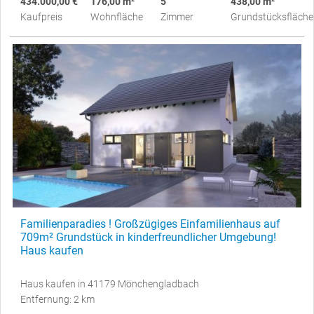
434.000,00 €
176,00 m²
5
438,00 m²
Kaufpreis
Wohnfläche
Zimmer
Grundstücksfläche
Familienparadies ! Großzügiges Einfamilienhaus auf
709m² Grundstück in kinderfreundlicher Umgebung!
Haus kaufen
Haus kaufen in 41179 Mönchengladbach
Entfernung: 2 km