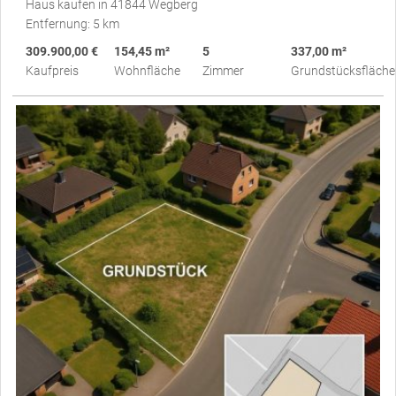
Haus kaufen in 41844 Wegberg
Entfernung: 5 km
309.900,00 €
154,45 m²
5
337,00 m²
Kaufpreis
Wohnfläche
Zimmer
Grundstücksfläche