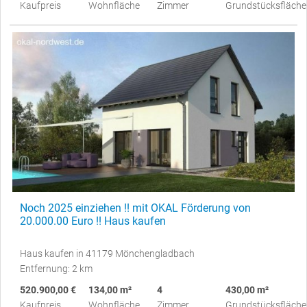
Kaufpreis
Wohnfläche
Zimmer
Grundstücksfläche
Noch 2025 einziehen !! mit OKAL Förderung von
20.000.00 Euro !! Haus kaufen
Haus kaufen in 41179 Mönchengladbach
Entfernung: 2 km
520.900,00 €
134,00 m²
4
430,00 m²
Kaufpreis
Wohnfläche
Zimmer
Grundstücksfläche