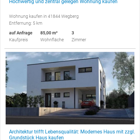
Hochwertig und zentral gelegen Wohnung kaufen
Wohnung kaufen in 41844 Wegberg
Entfernung: 5 km
auf Anfrage
85,00 m²
3
Kaufpreis
Wohnfläche
Zimmer
Architektur trifft Lebensqualität: Modernes Haus mit zzgl.
Grundstück Haus kaufen