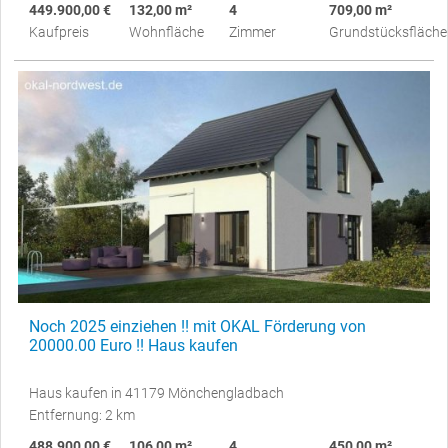
449.900,00 €
132,00 m²
4
709,00 m²
Kaufpreis
Wohnfläche
Zimmer
Grundstücksfläche
Noch 2025 einziehen !! mit OKAL Förderung von
20000.00 Euro !! Haus kaufen
Haus kaufen in 41179 Mönchengladbach
Entfernung: 2 km
488.900,00 €
106,00 m²
4
450,00 m²