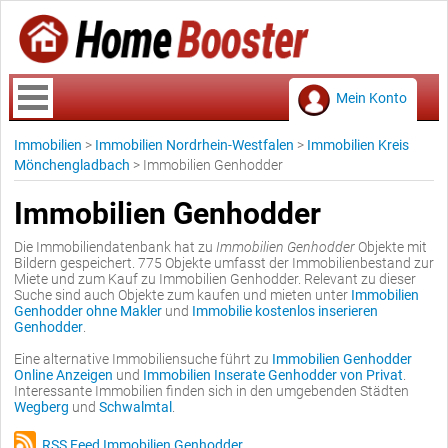
Mein Konto
Immobilien
>
Immobilien Nordrhein-Westfalen
>
Immobilien Kreis
Mönchengladbach
>
Immobilien Genhodder
Immobilien Genhodder
Die Immobiliendatenbank hat zu
Immobilien Genhodder
Objekte mit
Bildern gespeichert. 775 Objekte umfasst der Immobilienbestand zur
Miete und zum Kauf zu Immobilien Genhodder. Relevant zu dieser
Suche sind auch Objekte zum kaufen und mieten unter
Immobilien
Genhodder ohne Makler
und
Immobilie kostenlos inserieren
Genhodder
.
Eine alternative Immobiliensuche führt zu
Immobilien Genhodder
Online Anzeigen
und
Immobilien Inserate Genhodder von Privat
.
Interessante Immobilien finden sich in den umgebenden Städten
Wegberg
und
Schwalmtal
.
RSS Feed Immobilien Genhodder