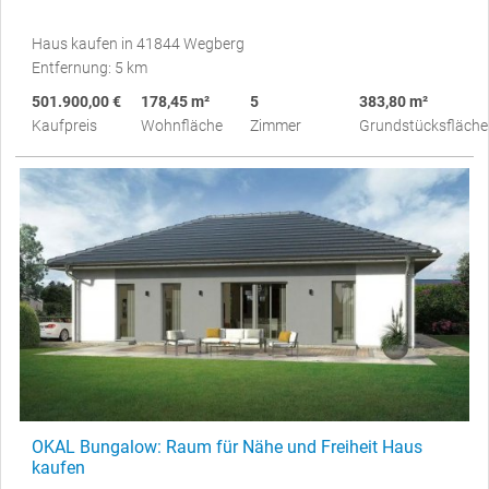
Haus kaufen in 41844 Wegberg
Entfernung: 5 km
501.900,00 €
178,45 m²
5
383,80 m²
Kaufpreis
Wohnfläche
Zimmer
Grundstücksfläche
OKAL Bungalow: Raum für Nähe und Freiheit Haus
kaufen