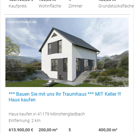
Kaufpreis
Wohnfläche
Zimmer
Grundstücksfläche
*** Bauen Sie mit uns Ihr Traumhaus *** MIT Keller !!!
Haus kaufen
Haus kaufen in 41179 Mönchengladbach
Entfernung: 2 km
615.900,00 €
200,00 m²
5
400,00 m²