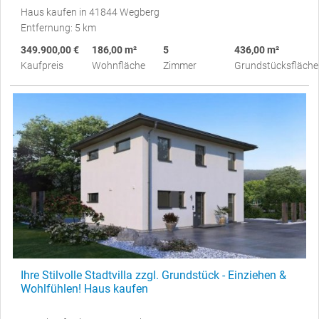
Haus kaufen in 41844 Wegberg
Entfernung: 5 km
349.900,00 €
186,00 m²
5
436,00 m²
Kaufpreis
Wohnfläche
Zimmer
Grundstücksfläche
Ihre Stilvolle Stadtvilla zzgl. Grundstück - Einziehen &
Wohlfühlen! Haus kaufen