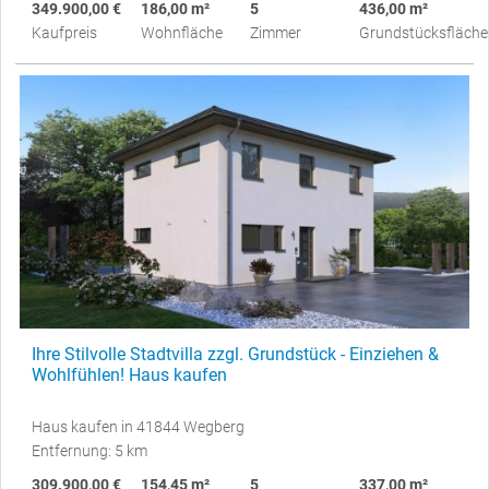
349.900,00 €
186,00 m²
5
436,00 m²
Kaufpreis
Wohnfläche
Zimmer
Grundstücksfläche
Ihre Stilvolle Stadtvilla zzgl. Grundstück - Einziehen &
Wohlfühlen! Haus kaufen
Haus kaufen in 41844 Wegberg
Entfernung: 5 km
309.900,00 €
154,45 m²
5
337,00 m²