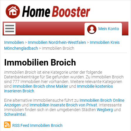
Mein Konto
Immobilien
>
Immobilien Nordrhein-Westfalen
>
Immobilien Kreis
Mönchengladbach
>
Immobilien Broich
Immobilien Broich
Immobilien Broich
ist eine Kategorie unter der folgende
Datenbankeinträge für Sie gefunden wurden. Zu Immobilien Broich
sind 777 Immobilien hier vorhanden. Weitere relevante Kategorien
sind
Immobilien Broich ohne Makler
und
Immobilie kostenlos
inserieren Broich
.
Eine alternative Immobiliensuche führt zu
Immobilien Broich Online
Anzeigen
und
Immobilien Inserate Broich von Privat
. Interessante
Immobilien finden sich in den umgebenden Städten
Wegberg
und
Schwalmtal
.
RSS Feed Immobilien Broich