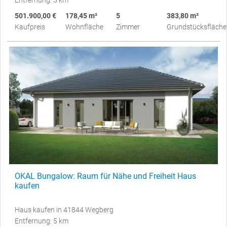
Entfernung: 5 km
501.900,00 €
178,45 m²
5
383,80 m²
Kaufpreis
Wohnfläche
Zimmer
Grundstücksfläche
OKAL Bungalow: Raum für Nähe und Freiheit Haus
kaufen
Haus kaufen in 41844 Wegberg
Entfernung: 5 km