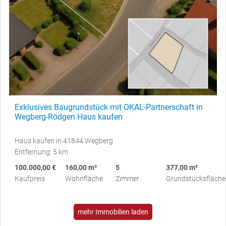
Exklusives Baugrundstück mit OKAL-Partnerschaft in
Wegberg-Rödgen Haus kaufen
Haus kaufen in 41844 Wegberg
Entfernung: 5 km
100.000,00 €
160,00 m²
5
377,00 m²
Kaufpreis
Wohnfläche
Zimmer
Grundstücksfläche
mehr Immobilien laden