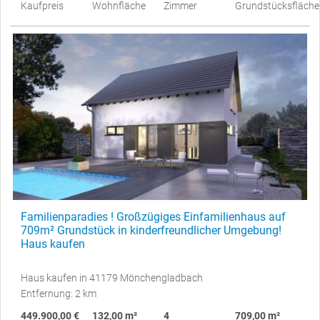
Kaufpreis
Wohnfläche
Zimmer
Grundstücksfläche
Familienparadies ! Großzügiges Einfamilienhaus auf
709m² Grundstück in kinderfreundlicher Umgebung!
Haus kaufen
Haus kaufen in 41179 Mönchengladbach
Entfernung: 2 km
449.900,00 €
132,00 m²
4
709,00 m²