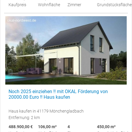
Kaufpreis
Wohnfläche
Zimmer
Grundstücksfläche
Noch 2025 einziehen !! mit OKAL Förderung von
20000.00 Euro !! Haus kaufen
Haus kaufen in 41179 Mönchengladbach
Entfernung: 2 km
488.900,00 €
106,00 m²
4
450,00 m²