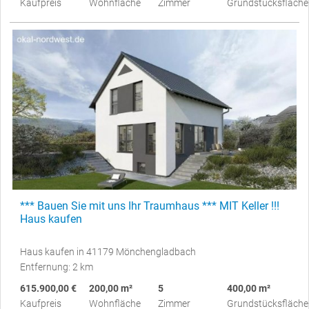
Kaufpreis
Wohnfläche
Zimmer
Grundstücksfläche
*** Bauen Sie mit uns Ihr Traumhaus *** MIT Keller !!!
Haus kaufen
Haus kaufen in 41179 Mönchengladbach
Entfernung: 2 km
615.900,00 €
200,00 m²
5
400,00 m²
Kaufpreis
Wohnfläche
Zimmer
Grundstücksfläche