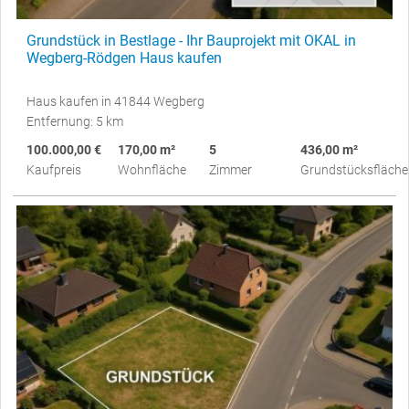
Grundstück in Bestlage - Ihr Bauprojekt mit OKAL in
Wegberg-Rödgen Haus kaufen
Haus kaufen in 41844 Wegberg
Entfernung: 5 km
100.000,00 €
170,00 m²
5
436,00 m²
Kaufpreis
Wohnfläche
Zimmer
Grundstücksfläche