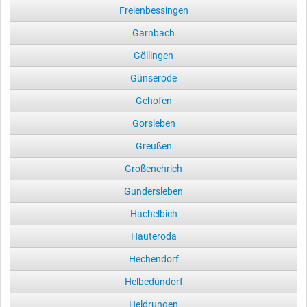
Freienbessingen
Garnbach
Göllingen
Günserode
Gehofen
Gorsleben
Greußen
Großenehrich
Gundersleben
Hachelbich
Hauteroda
Hechendorf
Helbedündorf
Heldrungen