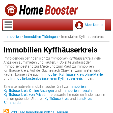
Mein Konto
Immobilien
>
Immobilien Thüringen
>
Immobilien Kyffhäuserkreis
Immobilien Kyffhäuserkreis
Im folgenden befinden sich zu
Immobilien Kyffhäuserkreis
viele
Anzeigen zum mieten und kaufen. 4 Objekte umfasst der
Immobilienbestand zur Miete und zum Kauf zu Immobilien
Kyffhäuserkreis. Auf der Suche nach Objekten zum mieten und
kaufen können Sie auch
Immobilien Kyffhäuserkreis ohne Makler
und
Immobilie kostenlos inserieren Kyffhäuserkreis
finden.
Eine alternative Immobiliensuche führt zu
Immobilien
Kyffhäuserkreis Online Anzeigen
und
Immobilien Inserate
Kyffhäuserkreis von Privat
. Interessante Immobilien finden sich in
den umgebenden Städten
Kyffhäuserkreis
und
Landkreis
Sömmerda
.
RSS Feed Immobilien Kyffhäuserkreis