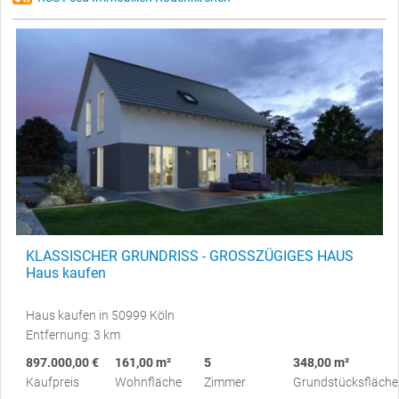
KLASSISCHER GRUNDRISS - GROSSZÜGIGES HAUS
Haus kaufen
Haus kaufen in 50999 Köln
Entfernung: 3 km
897.000,00 €
161,00 m²
5
348,00 m²
Kaufpreis
Wohnfläche
Zimmer
Grundstücksfläche