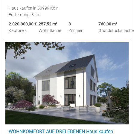
Haus kaufen in 50999 Köln
Entfernung: 3 km
2.020.900,00 €
257,52 m²
8
760,00 m²
Kaufpreis
Wohnfläche
Zimmer
Grundstücksfläche
WOHNKOMFORT AUF DREI EBENEN Haus kaufen