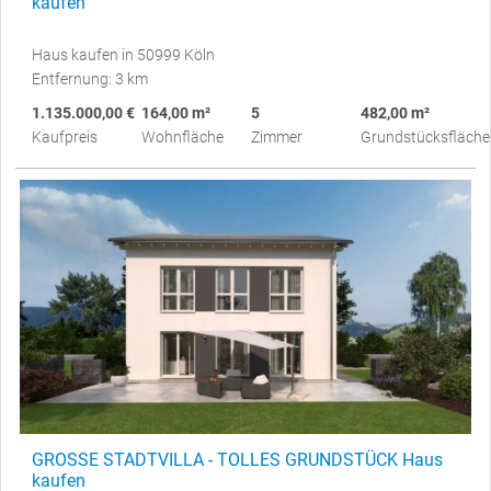
kaufen
Haus kaufen in 50999 Köln
Entfernung: 3 km
1.135.000,00 €
164,00 m²
5
482,00 m²
Kaufpreis
Wohnfläche
Zimmer
Grundstücksfläche
GROSSE STADTVILLA - TOLLES GRUNDSTÜCK Haus
kaufen