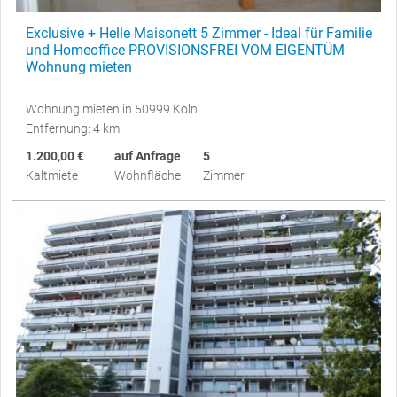
Exclusive + Helle Maisonett 5 Zimmer - Ideal für Familie
und Homeoffice PROVISIONSFREI VOM EIGENTÜM
Wohnung mieten
Wohnung mieten in 50999 Köln
Entfernung: 4 km
1.200,00 €
auf Anfrage
5
Kaltmiete
Wohnfläche
Zimmer