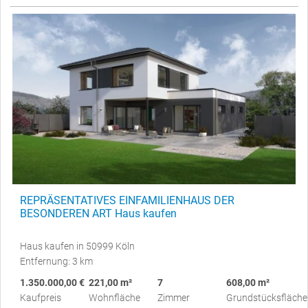
REPRÄSENTATIVES EINFAMILIENHAUS DER
BESONDEREN ART Haus kaufen
Haus kaufen in 50999 Köln
Entfernung: 3 km
1.350.000,00 €
221,00 m²
7
608,00 m²
Kaufpreis
Wohnfläche
Zimmer
Grundstücksfläche