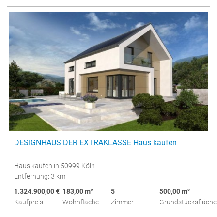
DESIGNHAUS DER EXTRAKLASSE Haus kaufen
Haus kaufen in 50999 Köln
Entfernung: 3 km
1.324.900,00 €
183,00 m²
5
500,00 m²
Kaufpreis
Wohnfläche
Zimmer
Grundstücksfläche