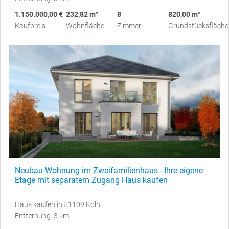
1.150.000,00 €
232,82 m²
8
820,00 m²
Kaufpreis
Wohnfläche
Zimmer
Grundstücksfläche
Neubau-Wohnung im Zweifamilienhaus - Ihre eigene
Etage mit separatem Zugang Haus kaufen
Haus kaufen in 51109 Köln
Entfernung: 3 km