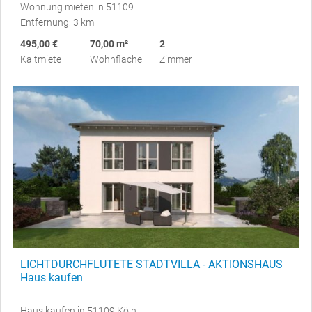
Wohnung mieten in 51109
Entfernung: 3 km
495,00 €
70,00 m²
2
Kaltmiete
Wohnfläche
Zimmer
LICHTDURCHFLUTETE STADTVILLA - AKTIONSHAUS
Haus kaufen
Haus kaufen in 51109 Köln