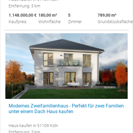
Entfernung: 3 km
1.148.000,00 €
180,00 m²
5
789,00 m²
Kaufpreis
Wohnfläche
Zimmer
Grundstücksfläche
Modernes Zweifamilienhaus - Perfekt für zwei Familien
unter einem Dach Haus kaufen
Haus kaufen in 51109 Köln
Entfernung: 3 km