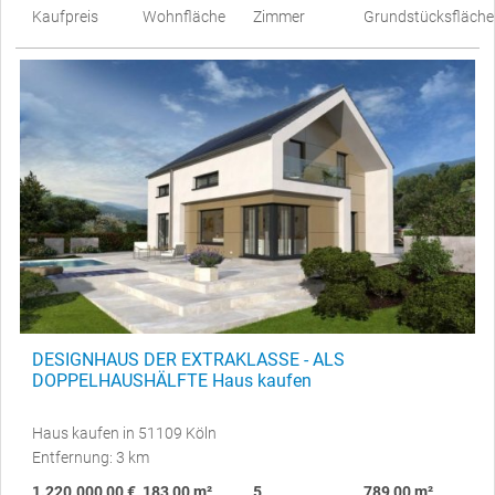
Kaufpreis
Wohnfläche
Zimmer
Grundstücksfläche
DESIGNHAUS DER EXTRAKLASSE - ALS
DOPPELHAUSHÄLFTE Haus kaufen
Haus kaufen in 51109 Köln
Entfernung: 3 km
1.220.000,00 €
183,00 m²
5
789,00 m²