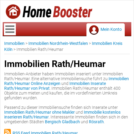
Mein Konto
Immobilien
>
Immobilien Nordrhein-Westfalen
>
Immobilien Kreis
Köln
>
Immobilien Rath/Heumar
Immobilien Rath/Heumar
Immobilien-Anbieter haben Immobilien inseriert unter Immobilien
Rath/Heumar. Eine alternative Immobiliensuche führt zu
Immobilien
Rath/Heumar Online Anzeigen
und
Immobilien Inserate
Rath/Heumar von Privat
. Immobilien Rath/Heumar enthält 400
Objekte zum mieten und kaufen, die im vordefinierten Umkreis
gefunden wurden.
Passend zu dieser Immobiliensuche finden sich Inserate unter
Immobilien Rath/Heumar ohne Makler
und
Immobilie kostenlos
inserieren Rath/Heumar
. Interessante Immobilien finden sich in den
umgebenden Städten
Bergisch Gladbach
und
Rösrath
.
RSS Feed Immobilien Rath/Heumar