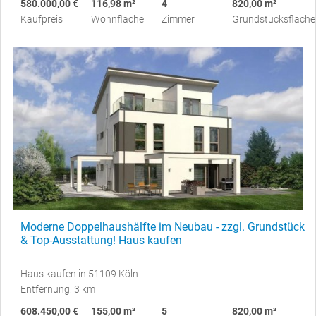
580.000,00 €
116,98 m²
4
820,00 m²
Kaufpreis
Wohnfläche
Zimmer
Grundstücksfläche
Moderne Doppelhaushälfte im Neubau - zzgl. Grundstück
& Top-Ausstattung! Haus kaufen
Haus kaufen in 51109 Köln
Entfernung: 3 km
608.450,00 €
155,00 m²
5
820,00 m²