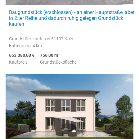
Baugrundstück (erschlossen) - an einer Hauptstraße, aber
in 2.ter Reihe und dadurch ruhig gelegen Grundstück
kaufen
Grundstück kaufen in 51107 Köln
Entfernung: 4 km
653.380,00 €
756,00 m²
Kaufpreis
Grundstücksfläche