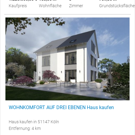
Kaufpreis
Wohnfläche
Zimmer
Grundstücksfläche
WOHNKOMFORT AUF DREI EBENEN Haus kaufen
Haus kaufen in 51147 Köln
Entfernung: 4 km