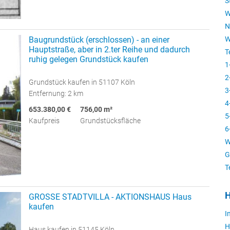
S
W
N
Baugrundstück (erschlossen) - an einer
W
Hauptstraße, aber in 2.ter Reihe und dadurch
T
ruhig gelegen Grundstück kaufen
1
2
Grundstück kaufen in 51107 Köln
3
Entfernung: 2 km
4
653.380,00 €
756,00 m²
5
Kaufpreis
Grundstücksfläche
6
W
G
T
H
GROSSE STADTVILLA - AKTIONSHAUS Haus
kaufen
I
H
Haus kaufen in 51145 Köln