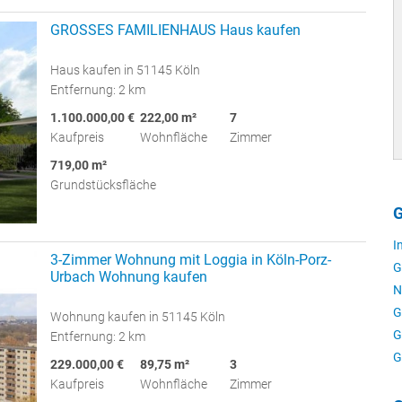
GROSSES FAMILIENHAUS Haus kaufen
Haus kaufen in 51145 Köln
Entfernung: 2 km
1.100.000,00 €
222,00 m²
7
Kaufpreis
Wohnfläche
Zimmer
719,00 m²
Grundstücksfläche
G
I
3-Zimmer Wohnung mit Loggia in Köln-Porz-
G
Urbach Wohnung kaufen
N
G
Wohnung kaufen in 51145 Köln
G
Entfernung: 2 km
G
229.000,00 €
89,75 m²
3
Kaufpreis
Wohnfläche
Zimmer