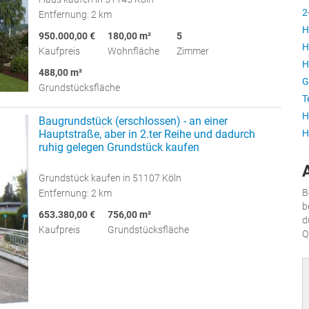
2
Entfernung: 2 km
H
950.000,00 €
180,00 m²
5
H
Kaufpreis
Wohnfläche
Zimmer
H
488,00 m²
G
Grundstücksfläche
T
H
Baugrundstück (erschlossen) - an einer
Hauptstraße, aber in 2.ter Reihe und dadurch
H
ruhig gelegen Grundstück kaufen
Grundstück kaufen in 51107 Köln
B
Entfernung: 2 km
b
653.380,00 €
756,00 m²
d
Kaufpreis
Grundstücksfläche
Q