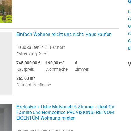
G
L
G
G
G
Einfach Wohnen reicht uns nicht. Haus kaufen
G
Haus kaufen in 51107 Köln
E
Entfernung: 2 km
765.000,00 €
190,00 m²
6
W
Kaufpreis
Wohnfläche
Zimmer
865,00 m²
Grundstücksfläche
Exclusive + Helle Maisonett 5 Zimmer - Ideal für
Familie und Homeoffice PROVISIONSFREI VOM
EIGENTÜM Wohnung mieten
Wohnung mieten in 50999 Köln