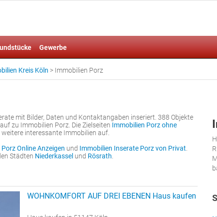
undstücke
Gewerbe
ilien Kreis Köln
>
Immobilien Porz
rate mit Bilder, Daten und Kontaktangaben inseriert. 388 Objekte
uf zu Immobilien Porz. Die Zielseiten
Immobilien Porz ohne
n weitere interessante Immobilien auf.
H
 Porz Online Anzeigen
und
Immobilien Inserate Porz von Privat
.
R
nden Städten
Niederkassel
und
Rösrath
.
M
b
WOHNKOMFORT AUF DREI EBENEN Haus kaufen
S