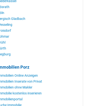
iederkassel
ösrath
öln
ergisch Gladbach
esseling
roisdorf
ohmar
rühl
ürth
iegburg
mmobilien Porz
mmobilien Online Anzeigen
mmobilien Inserate von Privat
mmobilien ohne Makler
mmobilie kostenlos inserieren
mmobilienportal
uche Immobilie