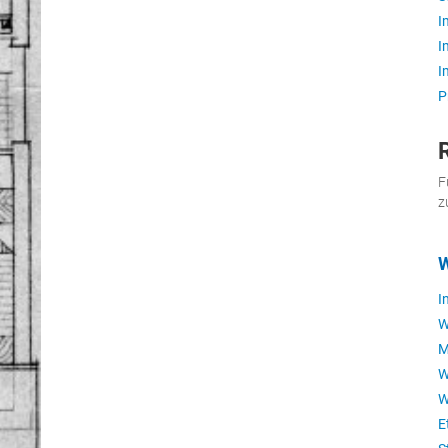
I
I
I
P
F
z
W
I
W
M
W
W
E