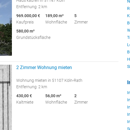
Haus kaufen in 51147 Köln
N
Entfernung: 2 km
R
969.000,00 €
189,00 m²
5
K
Kaufpreis
Wohnfläche
Zimmer
B
W
580,00 m²
Grundstücksfläche
T
L
B
H
S
2 Zimmer Wohnung mieten
Wohnung mieten in 51107 Köln-Rath
I
Entfernung: 2 km
I
430,00 €
56,00 m²
2
I
Kaltmiete
Wohnfläche
Zimmer
I
I
I
S