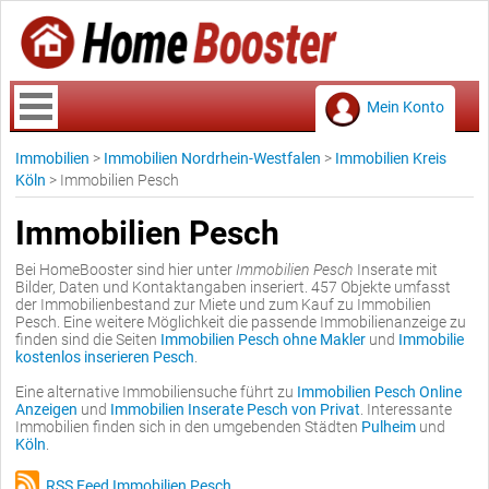
Mein Konto
Immobilien
>
Immobilien Nordrhein-Westfalen
>
Immobilien Kreis
Köln
>
Immobilien Pesch
Immobilien Pesch
Bei HomeBooster sind hier unter
Immobilien Pesch
Inserate mit
Bilder, Daten und Kontaktangaben inseriert. 457 Objekte umfasst
der Immobilienbestand zur Miete und zum Kauf zu Immobilien
Pesch. Eine weitere Möglichkeit die passende Immobilienanzeige zu
finden sind die Seiten
Immobilien Pesch ohne Makler
und
Immobilie
kostenlos inserieren Pesch
.
Eine alternative Immobiliensuche führt zu
Immobilien Pesch Online
Anzeigen
und
Immobilien Inserate Pesch von Privat
. Interessante
Immobilien finden sich in den umgebenden Städten
Pulheim
und
Köln
.
RSS Feed Immobilien Pesch