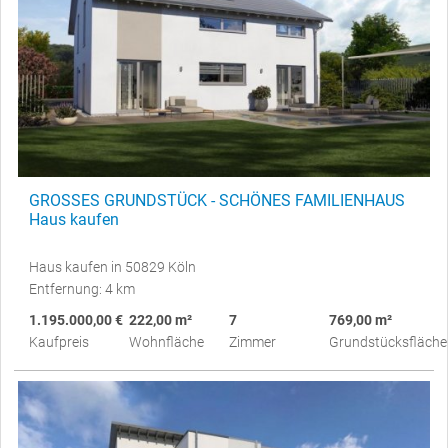
GROSSES GRUNDSTÜCK - SCHÖNES FAMILIENHAUS
Haus kaufen
Haus kaufen in 50829 Köln
Entfernung: 4 km
1.195.000,00 €
222,00 m²
7
769,00 m²
Kaufpreis
Wohnfläche
Zimmer
Grundstücksfläche