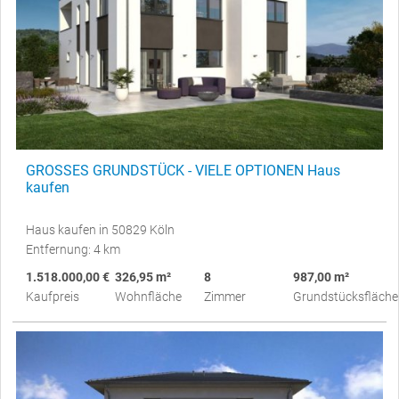
GROSSES GRUNDSTÜCK - VIELE OPTIONEN Haus
kaufen
Haus kaufen in 50829 Köln
Entfernung: 4 km
1.518.000,00 €
326,95 m²
8
987,00 m²
Kaufpreis
Wohnfläche
Zimmer
Grundstücksfläche