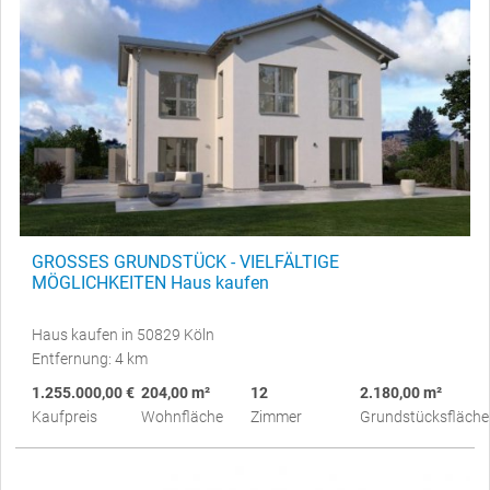
GROSSES GRUNDSTÜCK - VIELFÄLTIGE
MÖGLICHKEITEN Haus kaufen
Haus kaufen in 50829 Köln
Entfernung: 4 km
1.255.000,00 €
204,00 m²
12
2.180,00 m²
Kaufpreis
Wohnfläche
Zimmer
Grundstücksfläche