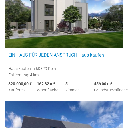
EIN HAUS FÜR JEDEN ANSPRUCH Haus kaufen
Haus kaufen in 50829 Köln
Entfernung: 4 km
820.000,00 €
162,32 m²
5
456,00 m²
Kaufpreis
Wohnfläche
Zimmer
Grundstücksfläche