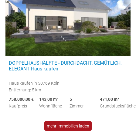
DOPPELHAUSHÄLFTE - DURCHDACHT, GEMÜTLICH,
ELEGANT Haus kaufen
Haus kaufen in 50769 Köln
Entfernung: 5 km
758.000,00 €
143,00 m²
5
471,00 m²
Kaufpreis
Wohnfläche
Zimmer
Grundstücksfläche
mehr Immobilien laden