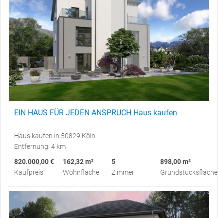
EIN HAUS FÜR JEDEN ANSPRUCH Haus kaufen
Haus kaufen in 50829 Köln
Entfernung: 4 km
820.000,00 €
162,32 m²
5
898,00 m²
Kaufpreis
Wohnfläche
Zimmer
Grundstücksfläche