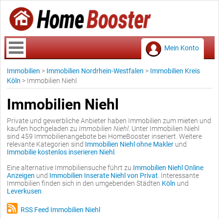
Mein Konto
Immobilien
>
Immobilien Nordrhein-Westfalen
>
Immobilien Kreis
Köln
>
Immobilien Niehl
Immobilien Niehl
Private und gewerbliche Anbieter haben Immobilien zum mieten und
kaufen hochgeladen zu
Immobilien Niehl
. Unter Immobilien Niehl
sind 459 Immobilienangebote bei HomeBooster inseriert. Weitere
relevante Kategorien sind
Immobilien Niehl ohne Makler
und
Immobilie kostenlos inserieren Niehl
.
Eine alternative Immobiliensuche führt zu
Immobilien Niehl Online
Anzeigen
und
Immobilien Inserate Niehl von Privat
. Interessante
Immobilien finden sich in den umgebenden Städten
Köln
und
Leverkusen
.
RSS Feed Immobilien Niehl