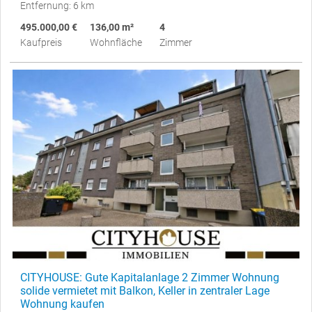
Entfernung: 6 km
495.000,00 €
136,00 m²
4
Kaufpreis
Wohnfläche
Zimmer
CITYHOUSE: Gute Kapitalanlage 2 Zimmer Wohnung
solide vermietet mit Balkon, Keller in zentraler Lage
Wohnung kaufen