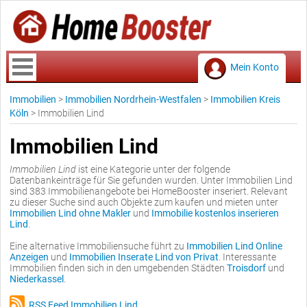
Mein Konto
Immobilien
>
Immobilien Nordrhein-Westfalen
>
Immobilien Kreis
Köln
>
Immobilien Lind
Immobilien Lind
Immobilien Lind
ist eine Kategorie unter der folgende
Datenbankeinträge für Sie gefunden wurden. Unter Immobilien Lind
sind 383 Immobilienangebote bei HomeBooster inseriert. Relevant
zu dieser Suche sind auch Objekte zum kaufen und mieten unter
Immobilien Lind ohne Makler
und
Immobilie kostenlos inserieren
Lind
.
Eine alternative Immobiliensuche führt zu
Immobilien Lind Online
Anzeigen
und
Immobilien Inserate Lind von Privat
. Interessante
Immobilien finden sich in den umgebenden Städten
Troisdorf
und
Niederkassel
.
RSS Feed Immobilien Lind