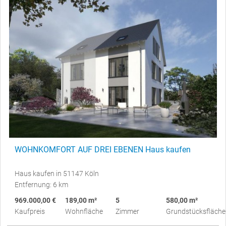
WOHNKOMFORT AUF DREI EBENEN Haus kaufen
Haus kaufen in 51147 Köln
Entfernung: 6 km
969.000,00 €
189,00 m²
5
580,00 m²
Kaufpreis
Wohnfläche
Zimmer
Grundstücksfläche