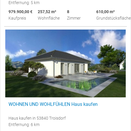
Entfernung: 5 km
979.900,00 €
257,52 m²
8
610,00 m²
Kaufpreis
Wohnfläche
Zimmer
Grundstücksfläche
WOHNEN UND WOHLFÜHLEN Haus kaufen
Haus kaufen in 53840 Troisdorf
Entfernung: 6 km