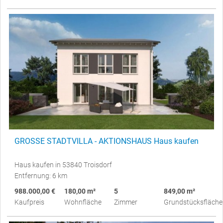
GROSSE STADTVILLA - AKTIONSHAUS Haus kaufen
Haus kaufen in 53840 Troisdorf
Entfernung: 6 km
988.000,00 €
180,00 m²
5
849,00 m²
Kaufpreis
Wohnfläche
Zimmer
Grundstücksfläche