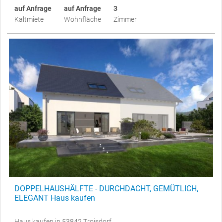
auf Anfrage
auf Anfrage
3
Kaltmiete
Wohnfläche
Zimmer
DOPPELHAUSHÄLFTE - DURCHDACHT, GEMÜTLICH,
ELEGANT Haus kaufen
Haus kaufen in 53842 Troisdorf