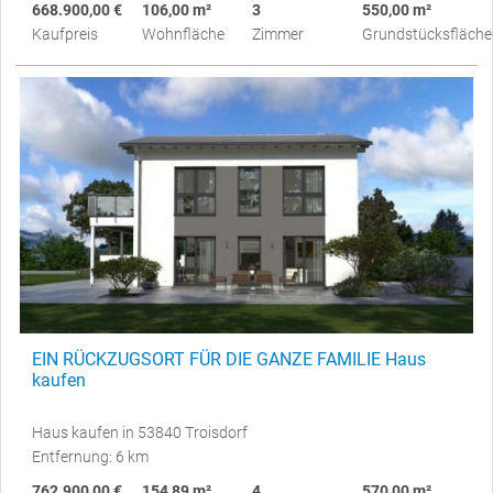
668.900,00 €
106,00 m²
3
550,00 m²
Kaufpreis
Wohnfläche
Zimmer
Grundstücksfläche
EIN RÜCKZUGSORT FÜR DIE GANZE FAMILIE Haus
kaufen
Haus kaufen in 53840 Troisdorf
Entfernung: 6 km
762.900,00 €
154,89 m²
4
570,00 m²