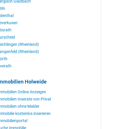
ergisch Gladbach
öln
denthal
everkusen
ösrath
urscheid
eichlingen (Rheinland)
angenfeld (Rheinland)
ürth
verath
mmobilien Holweide
mmobilien Online Anzeigen
mmobilien Inserate von Privat
mmobilien ohne Makler
mmobilie kostenlos inserieren
mmobilienportal
uche Immobilie