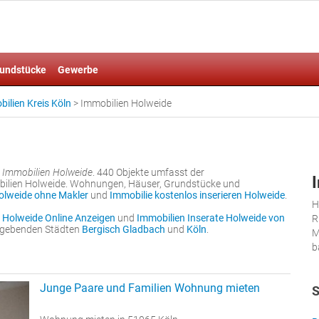
undstücke
Gewerbe
ilien Kreis Köln
>
Immobilien Holweide
r
Immobilien Holweide
. 440 Objekte umfasst der
bilien Holweide. Wohnungen, Häuser, Grundstücke und
olweide ohne Makler
und
Immobilie kostenlos inserieren Holweide
.
H
 Holweide Online Anzeigen
und
Immobilien Inserate Holweide von
R
umgebenden Städten
Bergisch Gladbach
und
Köln
.
M
b
Junge Paare und Familien Wohnung mieten
S