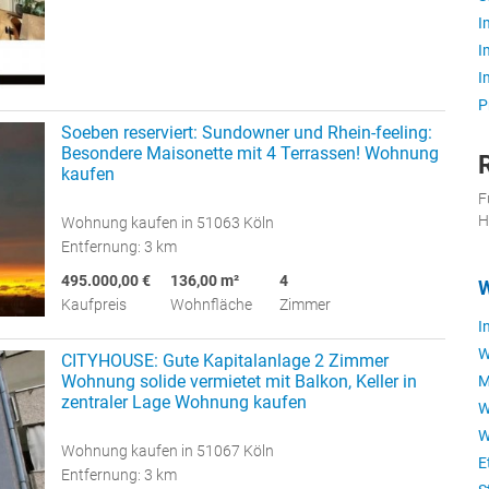
I
I
I
P
Soeben reserviert: Sundowner und Rhein-feeling:
Besondere Maisonette mit 4 Terrassen! Wohnung
kaufen
F
H
Wohnung kaufen in 51063 Köln
Entfernung: 3 km
495.000,00 €
136,00 m²
4
W
Kaufpreis
Wohnfläche
Zimmer
I
W
CITYHOUSE: Gute Kapitalanlage 2 Zimmer
Wohnung solide vermietet mit Balkon, Keller in
M
zentraler Lage Wohnung kaufen
W
W
Wohnung kaufen in 51067 Köln
E
Entfernung: 3 km