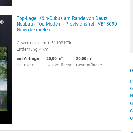
Top-Lage: Köln-Cubus am Rande von Deutz.
Neubau - Top Modern - Provisionsfrei - VB13090
Gewerbe mieten
Gewerbe mieten in 51103 Köln
Entfernung: 4 km
auf Anfrage
20,00 m²
20,00 m²
Kaltmiete
Gesamtfläche
Gesamtfläche
G
I
G
N
G
G
G