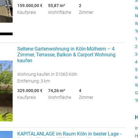
S
159.000,00 €
55,87 m²
2
W
Kaufpreis
Wohnfläche
Zimmer
N
W
T
1
2
Seltene Gartenwohnung in Köln-Mülheim – 4
Zimmer, Terrasse, Balkon & Carport Wohnung
3
kaufen
4
5
Wohnung kaufen in 51063 Köln
6
Entfernung: 3 km
W
329.000,00 €
74,26 m²
4
G
Kaufpreis
Wohnfläche
Zimmer
T
H
I
KAPITALANLAGE im Raum Köln in bester Lage -
H