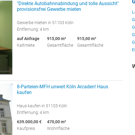
G
"Direkte Autobahnnabindung und tolle Aussicht"
provisionsfrei Gewerbe mieten
L
G
Gewerbe mieten in 51103 Köln
G
Entfernung: 4 km
G
auf Anfrage
915,00 m²
915,00 m²
G
Kaltmiete
Gesamtfläche
Gesamtfläche
E
W
8-Parteien-MFH unweit Köln Arcaden! Haus
kaufen
Haus kaufen in 51103 Köln
Entfernung: 4 km
639.000,00 €
470,00 m²
Kaufpreis
Wohnfläche