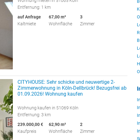
Wohnung mieten in 51065 Köln
B
Entfernung: 1 km
K
auf Anfrage
67,00 m²
3
O
Kaltmiete
Wohnfläche
Zimmer
L
R
B
L
L
H
O
CITYHOUSE: Sehr schicke und neuwertige 2-
Zimmerwohnung in Köln-Dellbrück! Bezugsfrei ab
I
01.09.2026! Wohnung kaufen
I
I
Wohnung kaufen in 51069 Köln
Entfernung: 3 km
I
I
239.000,00 €
62,90 m²
2
I
Kaufpreis
Wohnfläche
Zimmer
S