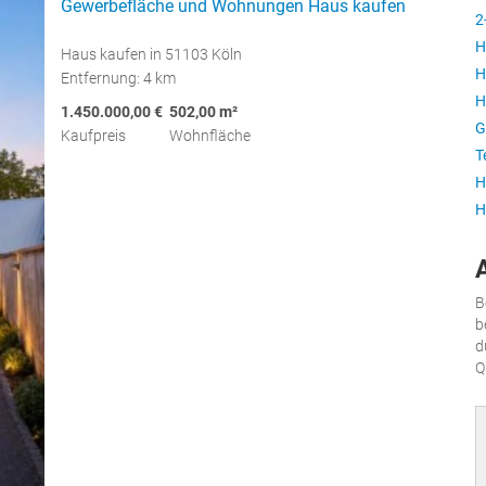
Gewerbefläche und Wohnungen Haus kaufen
2
H
Haus kaufen in 51103 Köln
H
Entfernung: 4 km
H
1.450.000,00 €
502,00 m²
G
Kaufpreis
Wohnfläche
T
H
H
B
b
d
Q