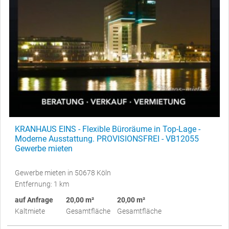
KRANHAUS EINS - Flexible Büroräume in Top-Lage -
Moderne Ausstattung. PROVISIONSFREI - VB12055
Gewerbe mieten
Gewerbe mieten in 50678 Köln
Entfernung: 1 km
auf Anfrage
20,00 m²
20,00 m²
Kaltmiete
Gesamtfläche
Gesamtfläche