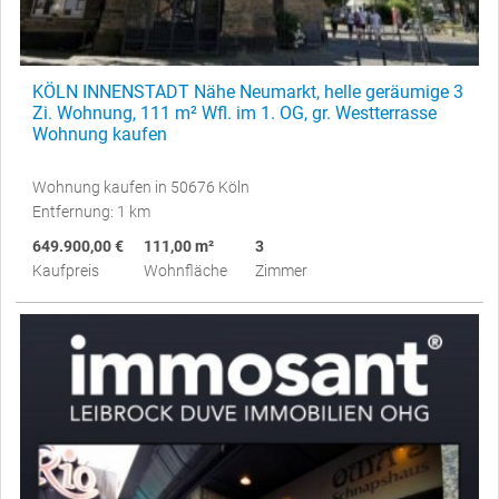
KÖLN INNENSTADT Nähe Neumarkt, helle geräumige 3
Zi. Wohnung, 111 m² Wfl. im 1. OG, gr. Westterrasse
Wohnung kaufen
Wohnung kaufen in 50676 Köln
Entfernung: 1 km
649.900,00 €
111,00 m²
3
Kaufpreis
Wohnfläche
Zimmer