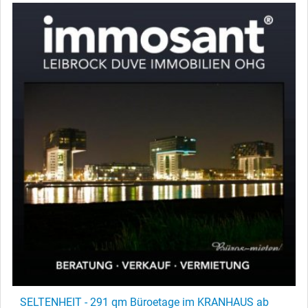
SELTENHEIT - 291 qm Büroetage im KRANHAUS ab