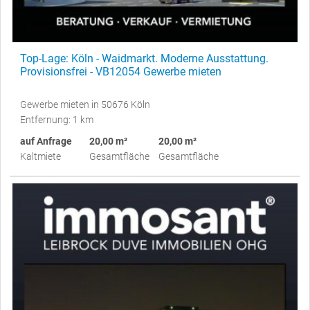
Top-Lage: Köln - Waidmarkt. Moderne Ausstattung.
Provisionsfrei - VB12054 Gewerbe mieten
Gewerbe mieten in 50676 Köln
Entfernung: 1 km
auf Anfrage
20,00 m²
20,00 m²
Kaltmiete
Gesamtfläche
Gesamtfläche