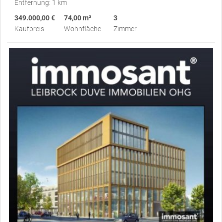
Entfernung: 1 km
349.000,00 €
74,00 m²
3
Kaufpreis
Wohnfläche
Zimmer