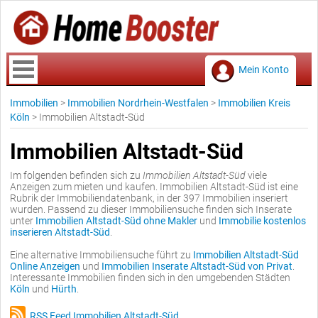
Mein Konto
Immobilien
>
Immobilien Nordrhein-Westfalen
>
Immobilien Kreis
Köln
>
Immobilien Altstadt-Süd
Immobilien Altstadt-Süd
Im folgenden befinden sich zu
Immobilien Altstadt-Süd
viele
Anzeigen zum mieten und kaufen. Immobilien Altstadt-Süd ist eine
Rubrik der Immobiliendatenbank, in der 397 Immobilien inseriert
wurden. Passend zu dieser Immobiliensuche finden sich Inserate
unter
Immobilien Altstadt-Süd ohne Makler
und
Immobilie kostenlos
inserieren Altstadt-Süd
.
Eine alternative Immobiliensuche führt zu
Immobilien Altstadt-Süd
Online Anzeigen
und
Immobilien Inserate Altstadt-Süd von Privat
.
Interessante Immobilien finden sich in den umgebenden Städten
Köln
und
Hürth
.
RSS Feed Immobilien Altstadt-Süd