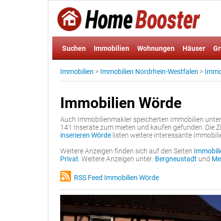
Suchen
Immobilien
Wohnungen
Häuser
Gr
Immobilien
>
Immobilien Nordrhein-Westfalen
>
Immob
Immobilien Wörde
Auch Immobilienmakler speicherten Immobilien unte
141 Inserate zum mieten und kaufen gefunden. Die Zi
inserieren Wörde
listen weitere interessante Immobili
Weitere Anzeigen finden sich auf den Seiten
Immobili
Privat
. Weitere Anzeigen unter:
Bergneustadt
und
Me
RSS Feed Immobilien Wörde