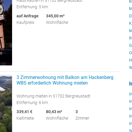
Haus kaufen in 51702 Bergneustadt
B
Entfernung: 5 km
M
auf Anfrage
345,00 m²
D
Kaufpreis
Wohnfläche
K
M
R
G
O
H
W
3 Zimmerwohnung mit Balkon am Hackenberg
WBS erforderlich Wohnung mieten
I
I
Wohnung mieten in 51702 Bergneustadt
I
Entfernung: 6 km
I
339,41 €
80,43 m²
3
I
Kaltmiete
Wohnfläche
Zimmer
I
S