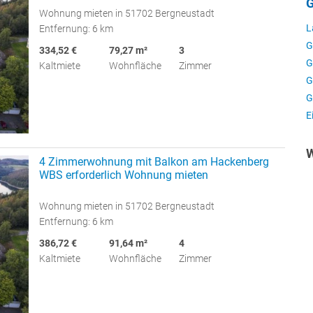
G
Wohnung mieten in 51702 Bergneustadt
L
Entfernung: 6 km
G
334,52 €
79,27 m²
3
G
Kaltmiete
Wohnfläche
Zimmer
G
G
E
W
4 Zimmerwohnung mit Balkon am Hackenberg
WBS erforderlich Wohnung mieten
Wohnung mieten in 51702 Bergneustadt
Entfernung: 6 km
386,72 €
91,64 m²
4
Kaltmiete
Wohnfläche
Zimmer