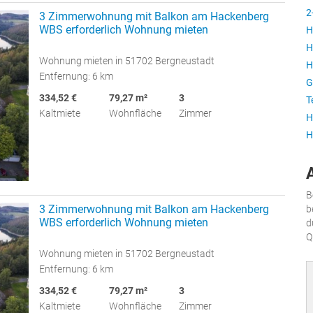
2
3 Zimmerwohnung mit Balkon am Hackenberg
WBS erforderlich Wohnung mieten
H
H
Wohnung mieten in 51702 Bergneustadt
H
Entfernung: 6 km
G
334,52 €
79,27 m²
3
T
Kaltmiete
Wohnfläche
Zimmer
H
H
B
3 Zimmerwohnung mit Balkon am Hackenberg
b
WBS erforderlich Wohnung mieten
d
Q
Wohnung mieten in 51702 Bergneustadt
Entfernung: 6 km
334,52 €
79,27 m²
3
Kaltmiete
Wohnfläche
Zimmer