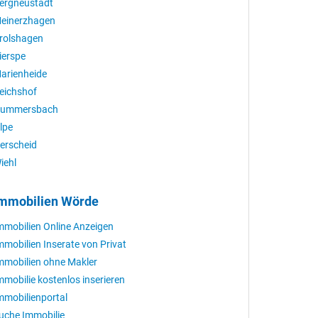
ergneustadt
einerzhagen
rolshagen
ierspe
arienheide
eichshof
ummersbach
lpe
erscheid
iehl
mmobilien Wörde
mmobilien Online Anzeigen
mmobilien Inserate von Privat
mmobilien ohne Makler
mmobilie kostenlos inserieren
mmobilienportal
uche Immobilie