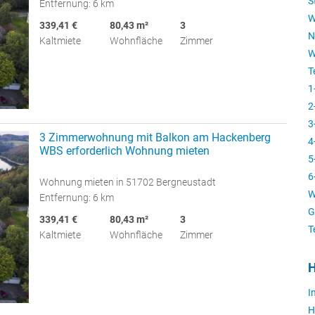
S
Entfernung: 6 km
W
339,41 €
80,43 m²
3
N
Kaltmiete
Wohnfläche
Zimmer
W
T
1
2
3
3 Zimmerwohnung mit Balkon am Hackenberg
4
WBS erforderlich Wohnung mieten
5
6
Wohnung mieten in 51702 Bergneustadt
W
Entfernung: 6 km
G
339,41 €
80,43 m²
3
T
Kaltmiete
Wohnfläche
Zimmer
H
I
H