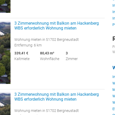
I
I
I
3 Zimmerwohnung mit Balkon am Hackenberg
P
WBS erforderlich Wohnung mieten
Wohnung mieten in 51702 Bergneustadt
Entfernung: 6 km
F
W
339,41 €
80,43 m²
3
Kaltmiete
Wohnfläche
Zimmer
I
W
M
3 Zimmerwohnung mit Balkon am Hackenberg
W
WBS erforderlich Wohnung mieten
W
E
Wohnung mieten in 51702 Bergneustadt