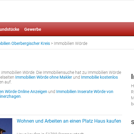
undstücke
Gewerbe
ilien Oberbergischer Kreis
>
Immobilien Wörde
r
Immobilien Wörde
. Die Immobiliensuche hat zu Immobilien Wörde
elseiten
Immobilien Wörde ohne Makler
und
Immobilie kostenlos
en auf.
H
en Wörde Online Anzeigen
und
Immobilien Inserate Wörde von
R
inerzhagen
.
M
b
Wohnen und Arbeiten an einen Platz Haus kaufen
S