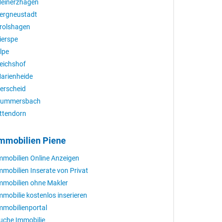
einerzhagen
ergneustadt
rolshagen
ierspe
lpe
eichshof
arienheide
erscheid
ummersbach
ttendorn
mmobilien Piene
mmobilien Online Anzeigen
mmobilien Inserate von Privat
mmobilien ohne Makler
mmobilie kostenlos inserieren
mmobilienportal
uche Immobilie