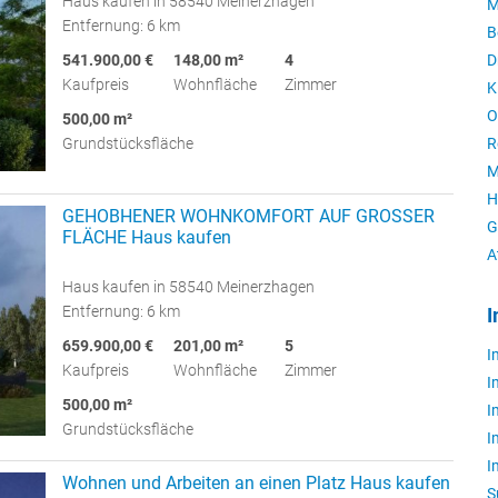
Haus kaufen in 58540 Meinerzhagen
M
Entfernung: 6 km
B
541.900,00 €
148,00 m²
4
D
Kaufpreis
Wohnfläche
Zimmer
K
O
500,00 m²
Grundstücksfläche
R
M
H
GEHOBHENER WOHNKOMFORT AUF GROSSER
G
FLÄCHE Haus kaufen
A
Haus kaufen in 58540 Meinerzhagen
Entfernung: 6 km
I
659.900,00 €
201,00 m²
5
I
Kaufpreis
Wohnfläche
Zimmer
I
500,00 m²
I
Grundstücksfläche
I
I
Wohnen und Arbeiten an einen Platz Haus kaufen
S