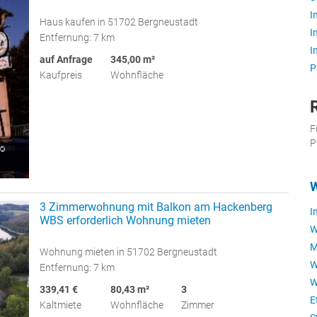
I
Haus kaufen in 51702 Bergneustadt
I
Entfernung: 7 km
I
auf Anfrage
345,00 m²
P
Kaufpreis
Wohnfläche
F
P
W
3 Zimmerwohnung mit Balkon am Hackenberg
I
WBS erforderlich Wohnung mieten
W
M
Wohnung mieten in 51702 Bergneustadt
W
Entfernung: 7 km
W
339,41 €
80,43 m²
3
E
Kaltmiete
Wohnfläche
Zimmer