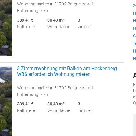
Wohnung mieten in 51702 Bergneustadt
2
Entfernung: 7 km
H
339,41 €
80,43 m²
3
H
Kaltmiete
Wohnfläche
Zimmer
H
G
T
H
H
3 Zimmerwohnung mit Balkon am Hackenberg
WBS erforderlich Wohnung mieten
B
Wohnung mieten in 51702 Bergneustadt
b
Entfernung: 7 km
d
Q
339,41 €
80,43 m²
3
Kaltmiete
Wohnfläche
Zimmer