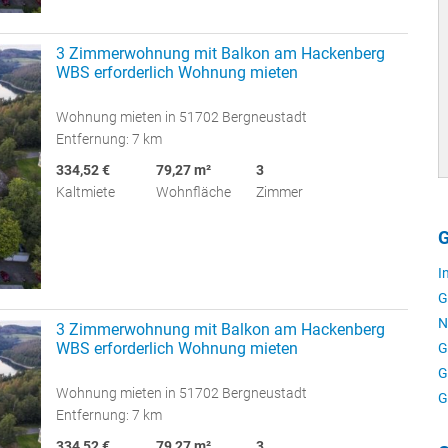
3 Zimmerwohnung mit Balkon am Hackenberg
WBS erforderlich Wohnung mieten
Wohnung mieten in 51702 Bergneustadt
Entfernung: 7 km
334,52 €
79,27 m²
3
Kaltmiete
Wohnfläche
Zimmer
G
I
G
N
3 Zimmerwohnung mit Balkon am Hackenberg
WBS erforderlich Wohnung mieten
G
G
Wohnung mieten in 51702 Bergneustadt
G
Entfernung: 7 km
334,52 €
79,27 m²
3