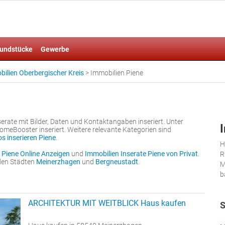
undstücke
Gewerbe
ilien Oberbergischer Kreis
>
Immobilien Piene
erate mit Bilder, Daten und Kontaktangaben inseriert. Unter
meBooster inseriert. Weitere relevante Kategorien sind
s inserieren Piene
.
H
 Piene Online Anzeigen
und
Immobilien Inserate Piene von Privat
.
R
nden Städten
Meinerzhagen
und
Bergneustadt
.
M
b
ARCHITEKTUR MIT WEITBLICK Haus kaufen
S