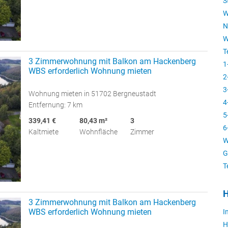
S
W
N
W
T
3 Zimmerwohnung mit Balkon am Hackenberg
1
WBS erforderlich Wohnung mieten
2
3
Wohnung mieten in 51702 Bergneustadt
4
Entfernung: 7 km
5
339,41 €
80,43 m²
3
6
Kaltmiete
Wohnfläche
Zimmer
W
G
T
H
3 Zimmerwohnung mit Balkon am Hackenberg
WBS erforderlich Wohnung mieten
I
H