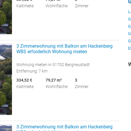
G
Kaltmiete
Wohnfläche
Zimmer
L
G
G
G
G
3 Zimmerwohnung mit Balkon am Hackenberg
E
WBS erforderlich Wohnung mieten
W
Wohnung mieten in 51702 Bergneustadt
Entfernung: 7 km
334,52 €
79,27 m²
3
Kaltmiete
Wohnfläche
Zimmer
3 Zimmerwohnung mit Balkon am Hackenberg