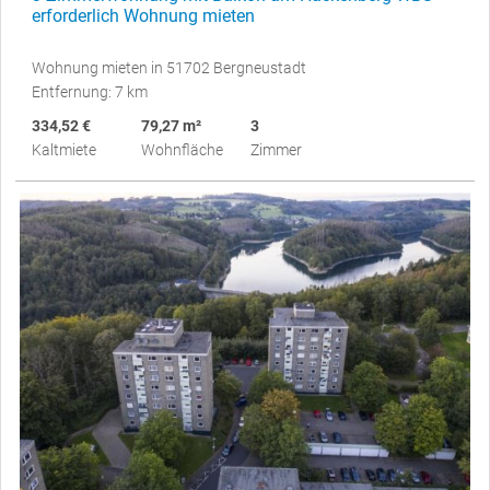
erforderlich Wohnung mieten
Wohnung mieten in 51702 Bergneustadt
Entfernung: 7 km
334,52 €
79,27 m²
3
Kaltmiete
Wohnfläche
Zimmer