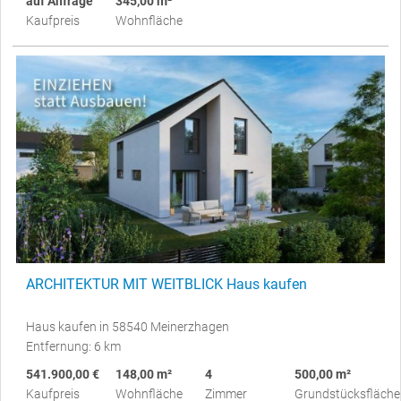
auf Anfrage
345,00 m²
Kaufpreis
Wohnfläche
ARCHITEKTUR MIT WEITBLICK Haus kaufen
Haus kaufen in 58540 Meinerzhagen
Entfernung: 6 km
541.900,00 €
148,00 m²
4
500,00 m²
Kaufpreis
Wohnfläche
Zimmer
Grundstücksfläche