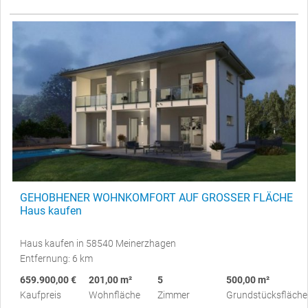
GEHOBHENER WOHNKOMFORT AUF GROSSER FLÄCHE
Haus kaufen
Haus kaufen in 58540 Meinerzhagen
Entfernung: 6 km
659.900,00 €
201,00 m²
5
500,00 m²
Kaufpreis
Wohnfläche
Zimmer
Grundstücksfläche