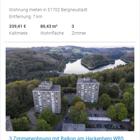
Wohnung mieten in 51702 Bergneustadt
Entfernung: 7 km
339,41 €
80,43 m²
3
Kaltmiete
Wohnfläche
Zimmer
3 Zimmerwohnung mit Balkon am Hackenberg WBS