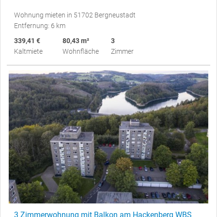
Wohnung mieten in 51702 Bergneustadt
Entfernung: 6 km
339,41 €
80,43 m²
3
Kaltmiete
Wohnfläche
Zimmer
3 Zimmerwohnung mit Balkon am Hackenberg WBS