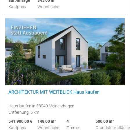
auf Anfrage
345,00 m²
Kaufpreis
Wohnfläche
ARCHITEKTUR MIT WEITBLICK Haus kaufen
Haus kaufen in 58540 Meinerzhagen
Entfernung: 5 km
541.900,00 €
148,00 m²
4
500,00 m²
Kaufpreis
Wohnfläche
Zimmer
Grundstücksfläche