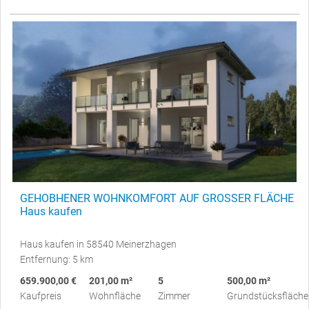
GEHOBHENER WOHNKOMFORT AUF GROSSER FLÄCHE
Haus kaufen
Haus kaufen in 58540 Meinerzhagen
Entfernung: 5 km
659.900,00 €
201,00 m²
5
500,00 m²
Kaufpreis
Wohnfläche
Zimmer
Grundstücksfläche