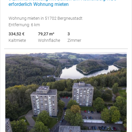
erforderlich Wohnung mieten
Wohnung mieten in 51702 Bergneustadt
Entfernung: 6 km
334,52 €
79,27 m²
3
Kaltmiete
Wohnfläche
Zimmer