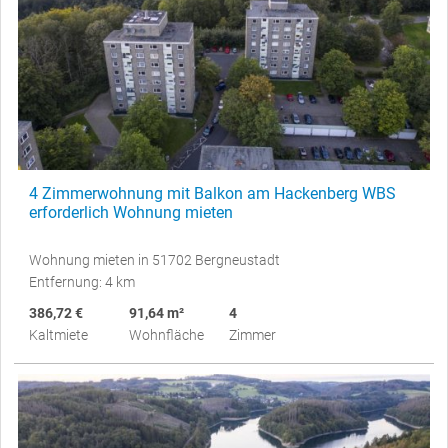
4 Zimmerwohnung mit Balkon am Hackenberg WBS
erforderlich Wohnung mieten
Wohnung mieten in 51702 Bergneustadt
Entfernung: 4 km
386,72 €
91,64 m²
4
Kaltmiete
Wohnfläche
Zimmer