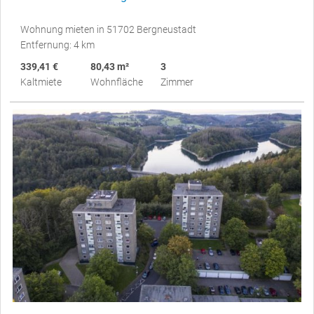
Wohnung mieten in 51702 Bergneustadt
Entfernung: 4 km
339,41 €
80,43 m²
3
Kaltmiete
Wohnfläche
Zimmer