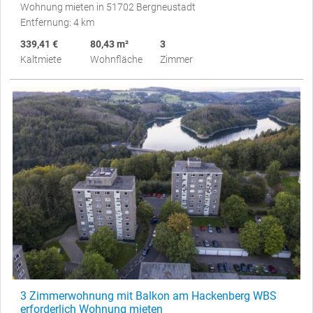
Wohnung mieten in 51702 Bergneustadt
Entfernung: 4 km
339,41 €
80,43 m²
3
Kaltmiete
Wohnfläche
Zimmer
3 Zimmerwohnung mit Balkon am Hackenberg WBS
erforderlich Wohnung mieten