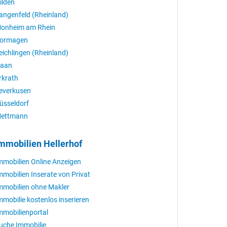
ilden
angenfeld (Rheinland)
onheim am Rhein
ormagen
eichlingen (Rheinland)
aan
rkrath
everkusen
üsseldorf
ettmann
mmobilien Hellerhof
mmobilien Online Anzeigen
mmobilien Inserate von Privat
mmobilien ohne Makler
mmobilie kostenlos inserieren
mmobilienportal
uche Immobilie