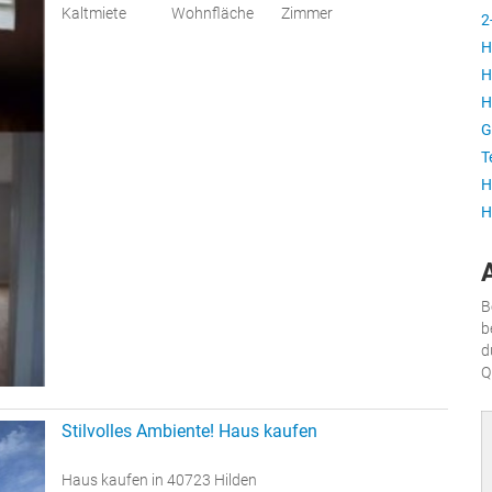
Kaltmiete
Wohnfläche
Zimmer
2
H
H
H
G
T
H
H
B
b
d
Q
Stilvolles Ambiente! Haus kaufen
Haus kaufen in 40723 Hilden