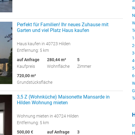
S
W
N
W
Perfekt für Familien! Ihr neues Zuhause mit
Garten und viel Platz Haus kaufen
T
1
Haus kaufen in 40723 Hilden
2
Entfernung: 5 km
3
auf Anfrage
280,44 m²
5
4
Kaufpreis
Wohnfläche
Zimmer
5
720,00 m²
6
Grundstücksfläche
W
G
3,5 Z (Wohnküche) Maisonette Mansarde in
T
Hilden Wohnung mieten
H
Wohnung mieten in 40724 Hilden
Entfernung: 5 km
I
500,00 €
auf Anfrage
3
H