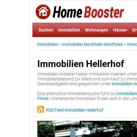
Suchen
Immobilien
Wohnungen
Häuser
Gr
Immobilien
>
Immobilien Nordrhein-Westfalen
>
Immob
Immobilien Hellerhof
Immobilien-Anbieter haben Immobilien inseriert unte
Immobilienbestand zur Miete und zum Kauf zu Immob
Gewerbeobjekte sind gespeichert unter
Immobilien H
Eine alternative Immobiliensuche führt zu
Immobilien
Privat
. Interessante Immobilien finden sich in den 
RSS Feed Immobilien Hellerhof