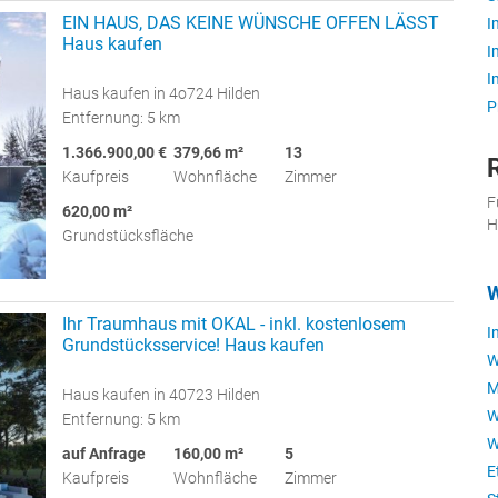
EIN HAUS, DAS KEINE WÜNSCHE OFFEN LÄSST
I
Haus kaufen
I
I
Haus kaufen in 4o724 Hilden
P
Entfernung: 5 km
1.366.900,00 €
379,66 m²
13
Kaufpreis
Wohnfläche
Zimmer
F
620,00 m²
H
Grundstücksfläche
W
Ihr Traumhaus mit OKAL - inkl. kostenlosem
I
Grundstücksservice! Haus kaufen
W
M
Haus kaufen in 40723 Hilden
W
Entfernung: 5 km
W
auf Anfrage
160,00 m²
5
E
Kaufpreis
Wohnfläche
Zimmer