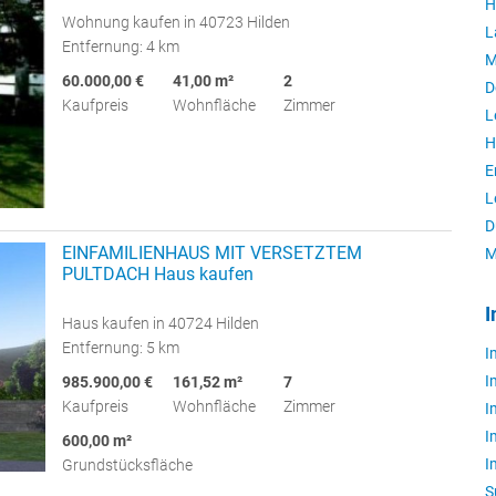
H
Wohnung kaufen in 40723 Hilden
L
Entfernung: 4 km
M
60.000,00 €
41,00 m²
2
D
Kaufpreis
Wohnfläche
Zimmer
L
H
E
L
D
EINFAMILIENHAUS MIT VERSETZTEM
M
PULTDACH Haus kaufen
I
Haus kaufen in 40724 Hilden
Entfernung: 5 km
I
I
985.900,00 €
161,52 m²
7
Kaufpreis
Wohnfläche
Zimmer
I
I
600,00 m²
I
Grundstücksfläche
S