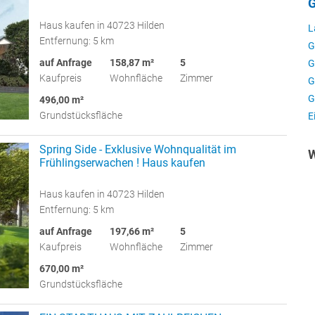
G
Haus kaufen in 40723 Hilden
L
Entfernung: 5 km
G
auf Anfrage
158,87 m²
5
G
Kaufpreis
Wohnfläche
Zimmer
G
G
496,00 m²
Grundstücksfläche
E
Spring Side - Exklusive Wohnqualität im
W
Frühlingserwachen ! Haus kaufen
Haus kaufen in 40723 Hilden
Entfernung: 5 km
auf Anfrage
197,66 m²
5
Kaufpreis
Wohnfläche
Zimmer
670,00 m²
Grundstücksfläche