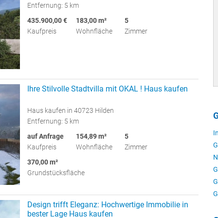
Entfernung: 5 km
435.900,00 €
183,00 m²
5
Kaufpreis
Wohnfläche
Zimmer
Ihre Stilvolle Stadtvilla mit OKAL ! Haus kaufen
Haus kaufen in 40723 Hilden
G
Entfernung: 5 km
I
auf Anfrage
154,89 m²
5
G
Kaufpreis
Wohnfläche
Zimmer
N
370,00 m²
G
Grundstücksfläche
G
G
Design trifft Eleganz: Hochwertige Immobilie in
bester Lage Haus kaufen