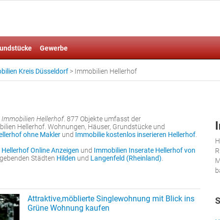
undstücke
Gewerbe
ilien Kreis Düsseldorf
>
Immobilien Hellerhof
r
Immobilien Hellerhof
. 877 Objekte umfasst der
ilien Hellerhof. Wohnungen, Häuser, Grundstücke und
ellerhof ohne Makler
und
Immobilie kostenlos inserieren Hellerhof
.
H
 Hellerhof Online Anzeigen
und
Immobilien Inserate Hellerhof von
R
umgebenden Städten
Hilden
und
Langenfeld (Rheinland)
.
M
b
Attraktive,möblierte Singlewohnung mit Blick ins
S
Grüne Wohnung kaufen