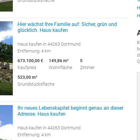
T
Grundstücksfläche
H
H
Hier wächst Ihre Familie auf: Sicher, grün und
glücklich. Haus kaufen
B
Haus kaufen in 44263 Dortmund
b
Entfernung: 4 km
d
673.100,00 €
149,86 m²
5
Q
Kaufpreis
Wohnfläche
Zimmer
523,00 m²
Grundstücksfläche
Ihr neues Lebenskapitel beginnt genau an dieser
Adresse. Haus kaufen
Haus kaufen in 44263 Dortmund
Entfernung: 4 km