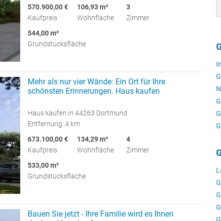
570.900,00 €
106,93 m²
3
Kaufpreis
Wohnfläche
Zimmer
544,00 m²
Grundstücksfläche
G
I
G
Mehr als nur vier Wände: Ein Ort für Ihre
N
schönsten Erinnerungen. Haus kaufen
G
Haus kaufen in 44263 Dortmund
G
Entfernung: 4 km
G
673.100,00 €
134,29 m²
4
Kaufpreis
Wohnfläche
Zimmer
G
533,00 m²
L
Grundstücksfläche
G
G
G
Bauen Sie jetzt - Ihre Familie wird es Ihnen
G