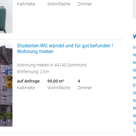
Kaltmiete
Wohnfläche
Zimmer
Studenten-WG erprobt und für gut befunden !
I
Wohnung mieten
W
M
Wohnung mieten in 44145 Dortmund
W
Entfernung: 2 km
W
auf Anfrage
90,00 m²
4
E
Kaltmiete
Wohnfläche
Zimmer
S
W
N
W
T
1