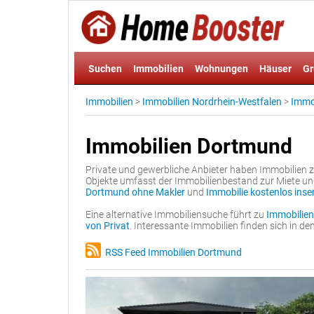
Suchen
Immobilien
Wohnungen
Häuser
Gr
Immobilien
>
Immobilien Nordrhein-Westfalen
>
Immo
Immobilien Dortmund
Private und gewerbliche Anbieter haben Immobilien
Objekte umfasst der Immobilienbestand zur Miete un
Dortmund ohne Makler
und
Immobilie kostenlos ins
Eine alternative Immobiliensuche führt zu
Immobilien
von Privat
. Interessante Immobilien finden sich in 
RSS Feed Immobilien Dortmund