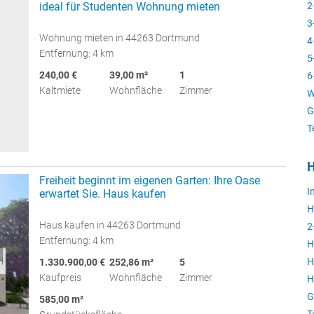
ideal für Studenten Wohnung mieten
2
3
Wohnung mieten in 44263 Dortmund
4
Entfernung: 4 km
5
240,00 €
39,00 m²
1
6
Kaltmiete
Wohnfläche
Zimmer
W
G
T
H
Freiheit beginnt im eigenen Garten: Ihre Oase
I
erwartet Sie. Haus kaufen
H
Haus kaufen in 44263 Dortmund
2
Entfernung: 4 km
H
H
1.330.900,00 €
252,86 m²
5
Kaufpreis
Wohnfläche
Zimmer
H
G
585,00 m²