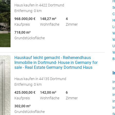
H
Haus kaufen in 4422 Dortmund
S
Entfernung: 0 km
C
968.000,00 €
148,27 m²
4
H
Kaufpreis
Wohnfläche
Zimmer
L
718,00 m²
W
Grundstücksfläche
W
U
W
Hauskauf leicht gemacht - Reihenendhaus
B
Immobilie in Dortmund- House in Germany for
sale - Real Estate Germany Dortmund Haus
I
Haus kaufen in 44135 Dortmund
I
Entfernung: 0 km
I
425.000,00 €
142,00 m²
6
I
Kaufpreis
Wohnfläche
Zimmer
I
302,00 m²
I
Grundstücksfläche
S