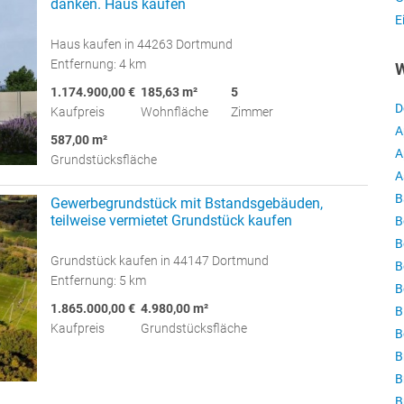
danken. Haus kaufen
E
Haus kaufen in 44263 Dortmund
Entfernung: 4 km
W
1.174.900,00 €
185,63 m²
5
D
Kaufpreis
Wohnfläche
Zimmer
A
587,00 m²
A
Grundstücksfläche
A
B
Gewerbegrundstück mit Bstandsgebäuden,
teilweise vermietet Grundstück kaufen
B
B
Grundstück kaufen in 44147 Dortmund
B
Entfernung: 5 km
B
1.865.000,00 €
4.980,00 m²
B
Kaufpreis
Grundstücksfläche
B
B
B
B