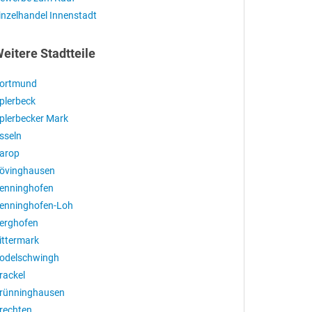
inzelhandel Innenstadt
eitere Stadtteile
ortmund
plerbeck
plerbecker Mark
sseln
arop
övinghausen
enninghofen
enninghofen-Loh
erghofen
ittermark
odelschwingh
rackel
rünninghausen
rechten