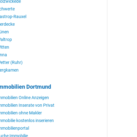
olzwickede
chwerte
astrop-Rauxel
erdecke
ünen
altrop
itten
nna
etter (Ruhr)
ergkamen
mmobilien Dortmund
mmobilien Online Anzeigen
mmobilien Inserate von Privat
mmobilien ohne Makler
mmobilie kostenlos inserieren
mmobilienportal
uche Immobilie