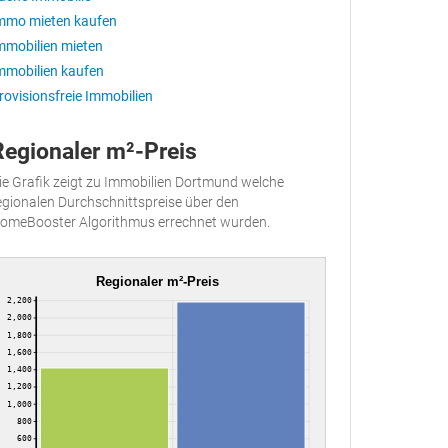
mmo mieten kaufen
mmobilien mieten
mmobilien kaufen
rovisionsfreie Immobilien
Regionaler m²-Preis
ie Grafik zeigt zu Immobilien Dortmund welche
egionalen Durchschnittspreise über den
omeBooster Algorithmus errechnet wurden.
Regionaler m²-Preis
2,200
2,000
1,800
1,600
1,400
1,200
1,000
800
600