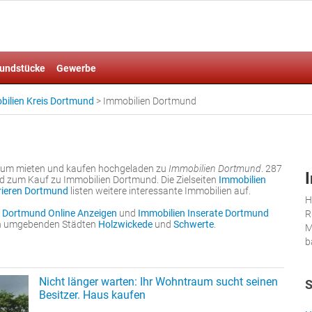
undstücke
Gewerbe
bilien Kreis Dortmund
>
Immobilien Dortmund
 zum mieten und kaufen hochgeladen zu
Immobilien Dortmund
. 287
d zum Kauf zu Immobilien Dortmund. Die Zielseiten
Immobilien
erieren Dortmund
listen weitere interessante Immobilien auf.
H
 Dortmund Online Anzeigen
und
Immobilien Inserate Dortmund
R
den umgebenden Städten
Holzwickede
und
Schwerte
.
M
b
Nicht länger warten: Ihr Wohntraum sucht seinen
S
Besitzer. Haus kaufen