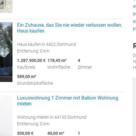
I
I
I
Ein Zuhause, das Sie nie wieder verlassen wollen.
P
Haus kaufen
Haus kaufen in 4422 Dortmund
Entfernung: 0 km
D
1.287.900,00 €
178,45 m²
4
r
Kaufpreis
Wohnfläche
Zimmer
H
589,00 m²
Grundstücksfläche
Luxuswohnung 1 Zimmer mit Balkon Wohnung
mieten
Wohnung mieten in 44135 Dortmund
Entfernung: 0 km
300,00 €
40,00 m²
1