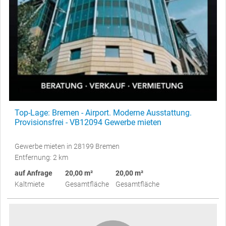
Top-Lage: Bremen - Airport. Moderne Ausstattung.
Provisionsfrei - VB12094 Gewerbe mieten
Gewerbe mieten in 28199 Bremen
Entfernung: 2 km
auf Anfrage
20,00 m²
20,00 m²
Kaltmiete
Gesamtfläche
Gesamtfläche