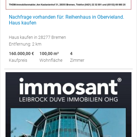
Nachfrage vorhanden für: Reihenhaus in Obervieland.
Haus kaufen
Haus kaufen in 28277 Bremen
Entfernung: 2 km
160.000,00 €
100,00 m²
4
Kaufpreis
Wohnfläche
Zimmer