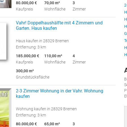
80.000,00 €
70,00 m²
3
2
Kaufpreis
Wohnfläche
Zimmer
H
H
Vahr! Doppelhaushälfte mit 4 Zimmern und
H
Garten. Haus kaufen
G
T
Haus kaufen in 28329 Bremen
Entfernung: 3 km
H
H
185.000,00 €
110,00 m²
4
Kaufpreis
Wohnfläche
Zimmer
300,00 m²
Grundstücksfläche
B
S
2-3 Zimmer Wohnung in der Vahr. Wohnung
P
kaufen
E
Wohnung kaufen in 28329 Bremen
Entfernung: 3 km
80.000,00 €
65,00 m²
3