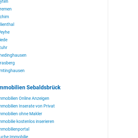
yten
remen
chim
ilienthal
eyhe
iede
tuhr
hedinghausen
rasberg
mtinghausen
mmobilien Sebaldsbrück
mmobilien Online Anzeigen
mmobilien Inserate von Privat
mmobilien ohne Makler
mmobilie kostenlos inserieren
mmobilienportal
uche Immobilie