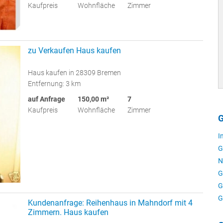
Kaufpreis
Wohnfläche
Zimmer
zu Verkaufen Haus kaufen
Haus kaufen in 28309 Bremen
Entfernung: 3 km
auf Anfrage
150,00 m²
7
Kaufpreis
Wohnfläche
Zimmer
G
I
G
N
G
G
G
Kundenanfrage: Reihenhaus in Mahndorf mit 4
Zimmern. Haus kaufen