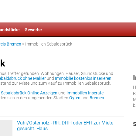
undstücke
Gewerbe
reis Bremen
>
Immobilien Sebaldsbrück
ck
mus Treffer gefunden. Wohnungen, Häuser, Grundstücke und
ebaldsbrück ohne Makler
und
Immobilie kostenlos inserieren
estand zur Miete und zum Kauf zu Immobilien Sebaldsbrück.
H
 Sebaldsbrück Online Anzeigen
und
Immobilien Inserate
R
inden sich in den umgebenden Städten
Oyten
und
Bremen
.
M
b
Vahr/Osterholz - RH, DHH oder EFH zur Miete
S
gesucht. Haus