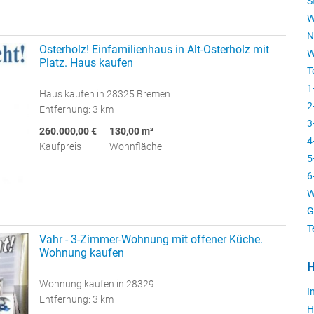
S
W
N
Osterholz! Einfamilienhaus in Alt-Osterholz mit
W
Platz. Haus kaufen
T
1
Haus kaufen in 28325 Bremen
2
Entfernung: 3 km
3
260.000,00 €
130,00 m²
4
Kaufpreis
Wohnfläche
5
6
W
G
T
Vahr - 3-Zimmer-Wohnung mit offener Küche.
Wohnung kaufen
H
Wohnung kaufen in 28329
I
Entfernung: 3 km
H