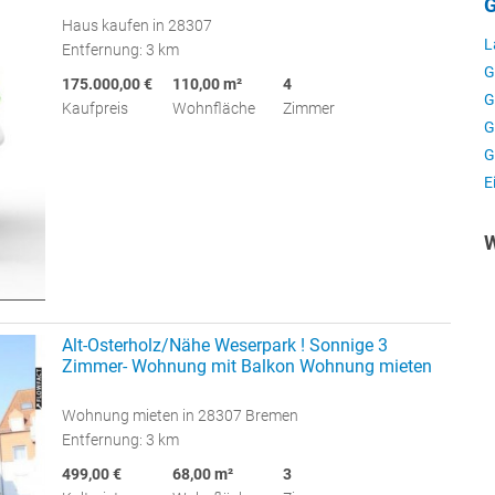
G
Haus kaufen in 28307
L
Entfernung: 3 km
G
175.000,00 €
110,00 m²
4
G
Kaufpreis
Wohnfläche
Zimmer
G
G
E
W
Alt-Osterholz/Nähe Weserpark ! Sonnige 3
Zimmer- Wohnung mit Balkon Wohnung mieten
Wohnung mieten in 28307 Bremen
Entfernung: 3 km
499,00 €
68,00 m²
3