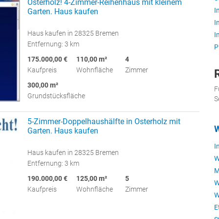
Osterholz! 4-Zimmer-Reihenhaus mit kleinem
I
Garten. Haus kaufen
I
Haus kaufen in 28325 Bremen
I
Entfernung: 3 km
P
175.000,00 €
110,00 m²
4
Kaufpreis
Wohnfläche
Zimmer
300,00 m²
F
Grundstücksfläche
S
5-Zimmer-Doppelhaushälfte in Osterholz mit
W
Garten. Haus kaufen
I
Haus kaufen in 28325 Bremen
W
Entfernung: 3 km
M
190.000,00 €
125,00 m²
5
W
Kaufpreis
Wohnfläche
Zimmer
W
E