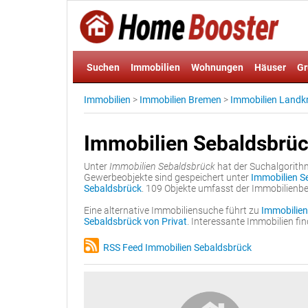
Suchen
Immobilien
Wohnungen
Häuser
Gr
Immobilien
>
Immobilien Bremen
>
Immobilien Landk
Immobilien Sebaldsbrü
Unter
Immobilien Sebaldsbrück
hat der Suchalgorith
Gewerbeobjekte sind gespeichert unter
Immobilien S
Sebaldsbrück
. 109 Objekte umfasst der Immobilienb
Eine alternative Immobiliensuche führt zu
Immobilien
Sebaldsbrück von Privat
. Interessante Immobilien f
RSS Feed Immobilien Sebaldsbrück