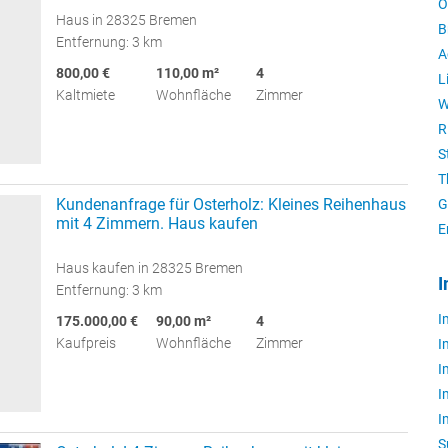
O
Haus in 28325 Bremen
B
Entfernung: 3 km
A
800,00 €
110,00 m²
4
L
Kaltmiete
Wohnfläche
Zimmer
W
R
S
T
Kundenanfrage für Osterholz: Kleines Reihenhaus
G
mit 4 Zimmern. Haus kaufen
E
Haus kaufen in 28325 Bremen
I
Entfernung: 3 km
I
175.000,00 €
90,00 m²
4
Kaufpreis
Wohnfläche
Zimmer
I
I
I
I
S