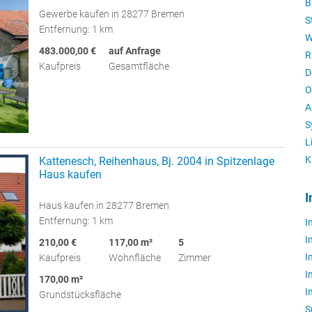
B
Gewerbe kaufen in 28277 Bremen
S
Entfernung: 1 km
W
483.000,00 €
auf Anfrage
R
Kaufpreis
Gesamtfläche
D
O
A
S
L
K
Kattenesch, Reihenhaus, Bj. 2004 in Spitzenlage
Haus kaufen
I
Haus kaufen in 28277 Bremen
Entfernung: 1 km
I
I
210,00 €
117,00 m²
5
I
Kaufpreis
Wohnfläche
Zimmer
I
170,00 m²
I
Grundstücksfläche
S