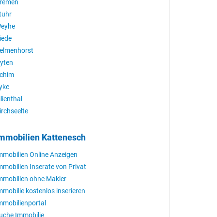
remen
tuhr
eyhe
iede
elmenhorst
yten
chim
yke
ilienthal
irchseelte
mmobilien Kattenesch
mmobilien Online Anzeigen
mmobilien Inserate von Privat
mmobilien ohne Makler
mmobilie kostenlos inserieren
mmobilienportal
uche Immobilie