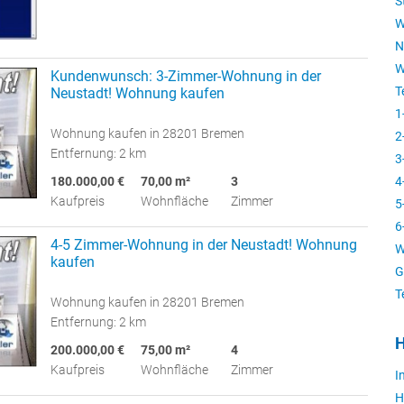
S
W
N
W
Kundenwunsch: 3-Zimmer-Wohnung in der
T
Neustadt! Wohnung kaufen
1
Wohnung kaufen in 28201 Bremen
2
Entfernung: 2 km
3
180.000,00 €
70,00 m²
3
4
Kaufpreis
Wohnfläche
Zimmer
5
6
4-5 Zimmer-Wohnung in der Neustadt! Wohnung
W
kaufen
G
T
Wohnung kaufen in 28201 Bremen
Entfernung: 2 km
H
200.000,00 €
75,00 m²
4
Kaufpreis
Wohnfläche
Zimmer
I
H