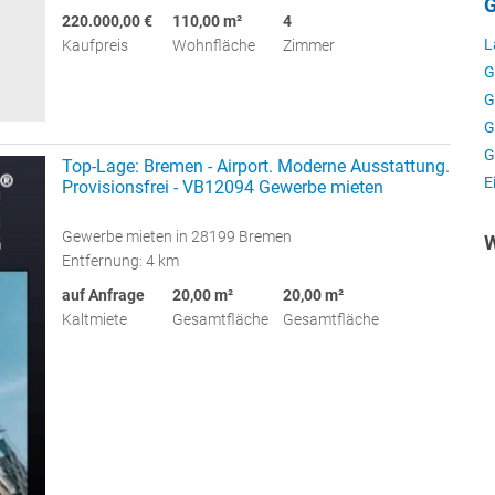
G
220.000,00 €
110,00 m²
4
L
Kaufpreis
Wohnfläche
Zimmer
G
G
G
G
Top-Lage: Bremen - Airport. Moderne Ausstattung.
E
Provisionsfrei - VB12094 Gewerbe mieten
Gewerbe mieten in 28199 Bremen
W
Entfernung: 4 km
auf Anfrage
20,00 m²
20,00 m²
Kaltmiete
Gesamtfläche
Gesamtfläche