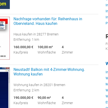
I
I
I
Nachfrage vorhanden für: Reihenhaus in
Obervieland. Haus kaufen
P
Haus kaufen in 28277 Bremen
Entfernung: 1 km
F
160.000,00 €
100,00 m²
4
K
Kaufpreis
Wohnfläche
Zimmer
W
Neustadt! Balkon mit 4-Zimmer-Wohnung.
I
Wohnung kaufen
W
M
Wohnung kaufen in 28201 Bremen
W
Entfernung: 2 km
W
190.000,00 €
90,00 m²
4
E
Kaufpreis
Wohnfläche
Zimmer