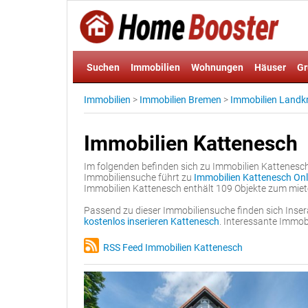
Suchen
Immobilien
Wohnungen
Häuser
Gr
Immobilien
>
Immobilien Bremen
>
Immobilien Landk
Immobilien Kattenesch
Im folgenden befinden sich zu Immobilien Kattenesch
Immobiliensuche führt zu
Immobilien Kattenesch Onl
Immobilien Kattenesch enthält 109 Objekte zum miet
Passend zu dieser Immobiliensuche finden sich Inser
kostenlos inserieren Kattenesch
. Interessante Immob
RSS Feed Immobilien Kattenesch