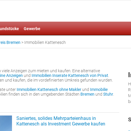
undstücke
Gewerbe
reis Bremen
>
Immobilien Kattenesch
 viele Anzeigen zum mieten und kaufen. Eine alternative
ine Anzeigen
und
Immobilien Inserate Kattenesch von Privat
.
en und kaufen, die im vordefinierten Umkreis gefunden wurden.
H
ate unter
Immobilien Kattenesch ohne Makler
und
Immobilie
R
ilien finden sich in den umgebenden Städten
Bremen
und
Stuhr
.
M
b
Saniertes, solides Mehrparteienhaus in
S
Kattenesch als Investment Gewerbe kaufen