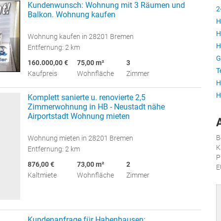
Kundenwunsch: Wohnung mit 3 Räumen und
2
Balkon. Wohnung kaufen
H
H
Wohnung kaufen in 28201 Bremen
H
Entfernung: 2 km
G
160.000,00 €
75,00 m²
3
T
Kaufpreis
Wohnfläche
Zimmer
H
H
Komplett sanierte u. renovierte 2,5
Zimmerwohnung in HB - Neustadt nähe
Airportstadt Wohnung mieten
B
Wohnung mieten in 28201 Bremen
K
Entfernung: 2 km
P
876,00 €
73,00 m²
2
E
Kaltmiete
Wohnfläche
Zimmer
Kundenanfrage für Habenhausen: