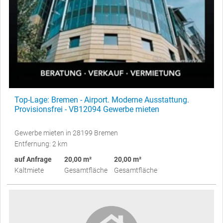
Top-Lage: Bremen - Airport. Moderne Ausstattung.
Provisionsfrei - VB12094 Gewerbe mieten
Gewerbe mieten in 28199 Bremen
Entfernung: 2 km
auf Anfrage
20,00 m²
20,00 m²
Kaltmiete
Gesamtfläche
Gesamtfläche