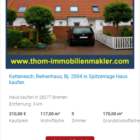
Kattenesch, Reihenhaus, Bj. 2004 in Spitzenlage Haus
kaufen
Haus kaufen in 28277 Bremen
Entfernung: 3 km
210,00 €
117,00 m²
5
170,00 m²
Kaufpreis
Wohnfläche
Zimmer
Grundstücksfläche