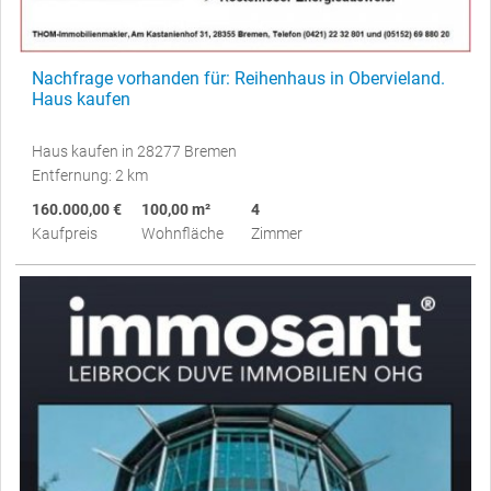
Nachfrage vorhanden für: Reihenhaus in Obervieland.
Haus kaufen
Haus kaufen in 28277 Bremen
Entfernung: 2 km
160.000,00 €
100,00 m²
4
Kaufpreis
Wohnfläche
Zimmer