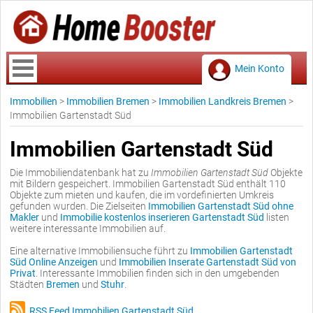
Mein Konto
Immobilien
>
Immobilien Bremen
>
Immobilien Landkreis Bremen
>
Immobilien Gartenstadt Süd
Immobilien Gartenstadt Süd
Die Immobiliendatenbank hat zu
Immobilien Gartenstadt Süd
Objekte
mit Bildern gespeichert. Immobilien Gartenstadt Süd enthält 110
Objekte zum mieten und kaufen, die im vordefinierten Umkreis
gefunden wurden. Die Zielseiten
Immobilien Gartenstadt Süd ohne
Makler
und
Immobilie kostenlos inserieren Gartenstadt Süd
listen
weitere interessante Immobilien auf.
Eine alternative Immobiliensuche führt zu
Immobilien Gartenstadt
Süd Online Anzeigen
und
Immobilien Inserate Gartenstadt Süd von
Privat
. Interessante Immobilien finden sich in den umgebenden
Städten
Bremen
und
Stuhr
.
RSS Feed Immobilien Gartenstadt Süd