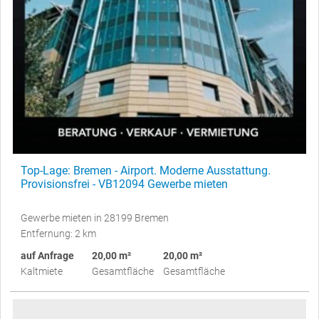
Top-Lage: Bremen - Airport. Moderne Ausstattung.
Provisionsfrei - VB12094 Gewerbe mieten
Gewerbe mieten in 28199 Bremen
Entfernung: 2 km
auf Anfrage
20,00 m²
20,00 m²
Kaltmiete
Gesamtfläche
Gesamtfläche