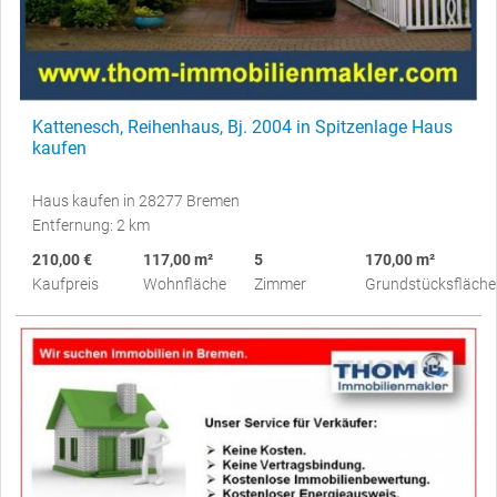
Kattenesch, Reihenhaus, Bj. 2004 in Spitzenlage Haus
kaufen
Haus kaufen in 28277 Bremen
Entfernung: 2 km
210,00 €
117,00 m²
5
170,00 m²
Kaufpreis
Wohnfläche
Zimmer
Grundstücksfläche