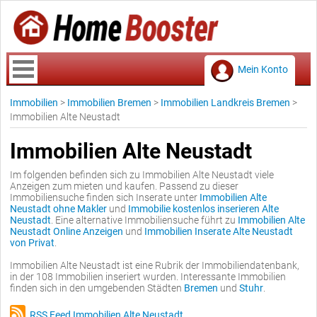
Mein Konto
Immobilien
>
Immobilien Bremen
>
Immobilien Landkreis Bremen
>
Immobilien Alte Neustadt
Immobilien Alte Neustadt
Im folgenden befinden sich zu Immobilien Alte Neustadt viele
Anzeigen zum mieten und kaufen. Passend zu dieser
Immobiliensuche finden sich Inserate unter
Immobilien Alte
Neustadt ohne Makler
und
Immobilie kostenlos inserieren Alte
Neustadt
. Eine alternative Immobiliensuche führt zu
Immobilien Alte
Neustadt Online Anzeigen
und
Immobilien Inserate Alte Neustadt
von Privat
.
Immobilien Alte Neustadt ist eine Rubrik der Immobiliendatenbank,
in der 108 Immobilien inseriert wurden. Interessante Immobilien
finden sich in den umgebenden Städten
Bremen
und
Stuhr
.
RSS Feed Immobilien Alte Neustadt