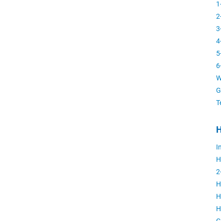
1
2
3
4
5
6
W
G
T
H
I
H
2
H
H
H