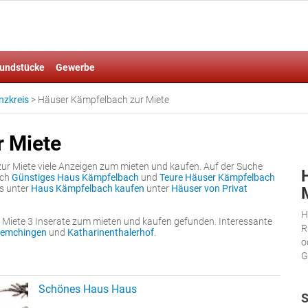
undstücke
Gewerbe
nzkreis
>
Häuser Kämpfelbach zur Miete
r Miete
ur Miete viele Anzeigen zum mieten und kaufen. Auf der Suche
uch
Günstiges Haus Kämpfelbach
und
Teure Häuser Kämpfelbach
es unter
Haus Kämpfelbach kaufen
unter
Häuser von Privat
H
Miete 3 Inserate zum mieten und kaufen gefunden. Interessante
R
emchingen
und
Katharinenthalerhof
.
o
G
Schönes Haus Haus
S