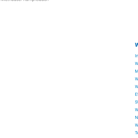
W
I
W
M
W
W
E
S
W
N
W
T