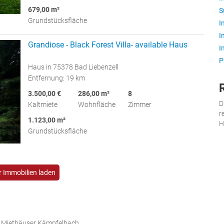
679,00 m²
S
Grundstücksfläche
I
I
Grandiose - Black Forest Villa- available Haus
I
P
Haus in 75378 Bad Liebenzell
Entfernung: 19 km
3.500,00 €
286,00 m²
8
D
Kaltmiete
Wohnfläche
Zimmer
r
1.123,00 m²
H
Grundstücksfläche
 Immobilien laden
, Miethäuser Kämpfelbach