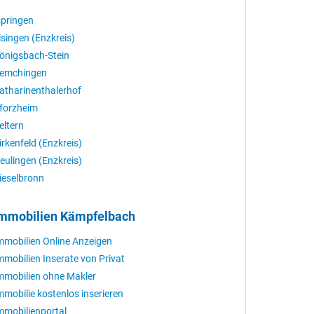
springen
isingen (Enzkreis)
önigsbach-Stein
emchingen
atharinenthalerhof
forzheim
eltern
irkenfeld (Enzkreis)
eulingen (Enzkreis)
ieselbronn
mmobilien Kämpfelbach
mmobilien Online Anzeigen
mmobilien Inserate von Privat
mmobilien ohne Makler
mmobilie kostenlos inserieren
mmobilienportal