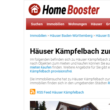
Suchen
Immobilien
Wohnungen
Häuser
Gr
Immobilien
>
Häuser Baden-Württemberg
>
Häuser E
Häuser Kämpfelbach zu
Im folgenden befinden sich zu Häuser Kämpfelbach z
nach Objekten zum mieten und kaufen können Sie a
mieten kaufen
finden. Weitere Angebote für Sie gibt 
Kämpfelbach provisionsfrei
.
Die Immobiliensuche hat zu Häuser Kämpfelbach zur 
Immobilien finden sich in den umgebenden Städten
R
RSS Feed Häuser Kämpfelbach