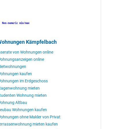
Non-numeric min/max
Non-numeric min/max
ohnungen Kämpfelbach
nserate von Wohnungen online
ohnungsanzeigen online
ietwohnungen
ohnungen kaufen
ohnungen im Erdgeschoss
tagenwohnung mieten
tudenten Wohnung mieten
ohnung Altbau
eubau Wohnungen kaufen
ohnungen ohne Makler von Privat
errassenwohnung mieten kaufen