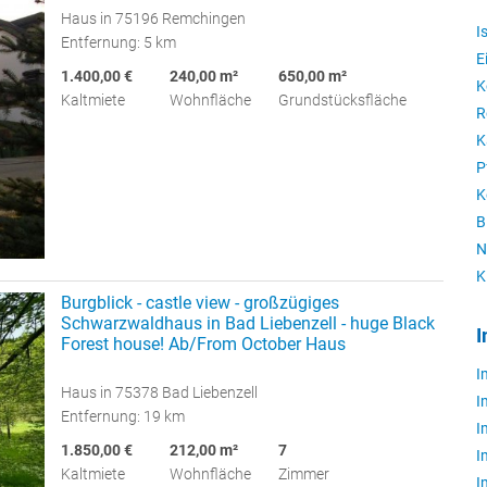
Haus in 75196 Remchingen
I
Entfernung: 5 km
E
1.400,00 €
240,00 m²
650,00 m²
K
Kaltmiete
Wohnfläche
Grundstücksfläche
R
K
P
K
B
N
K
Burgblick - castle view - großzügiges
Schwarzwaldhaus in Bad Liebenzell - huge Black
I
Forest house! Ab/From October Haus
I
Haus in 75378 Bad Liebenzell
I
Entfernung: 19 km
I
1.850,00 €
212,00 m²
7
I
Kaltmiete
Wohnfläche
Zimmer
I