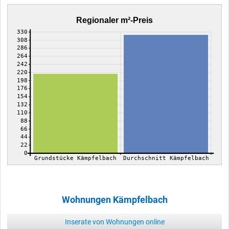
Regionaler m²-Preis
330
308
286
264
242
220
198
176
154
132
110
88
66
44
22
0
Grundstücke Kämpfelbach
Durchschnitt Kämpfelbach
Wohnungen Kämpfelbach
Inserate von Wohnungen online