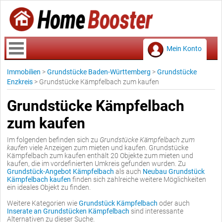
Mein Konto
Immobilien
>
Grundstücke Baden-Württemberg
>
Grundstücke
Enzkreis
>
Grundstücke Kämpfelbach zum kaufen
Grundstücke Kämpfelbach
zum kaufen
Im folgenden befinden sich zu
Grundstücke Kämpfelbach zum
kaufen
viele Anzeigen zum mieten und kaufen. Grundstücke
Kämpfelbach zum kaufen enthält 20 Objekte zum mieten und
kaufen, die im vordefinierten Umkreis gefunden wurden. Zu
Grundstück-Angebot Kämpfelbach
als auch
Neubau Grundstück
Kämpfelbach kaufen
finden sich zahlreiche weitere Möglichkeiten
ein ideales Objekt zu finden.
Weitere Kategorien wie
Grundstück Kämpfelbach
oder auch
Inserate an Grundstücken Kämpfelbach
sind interessante
Alternativen zu dieser Suche.