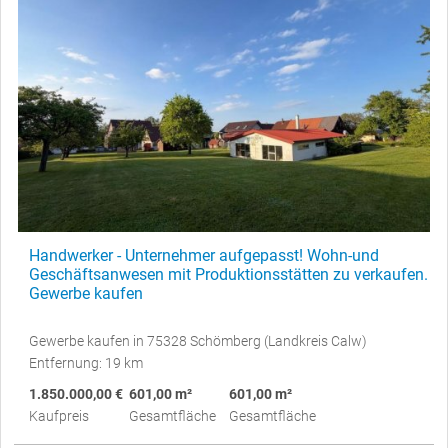
Handwerker - Unternehmer aufgepasst! Wohn-und
Geschäftsanwesen mit Produktionsstätten zu verkaufen.
Gewerbe kaufen
Gewerbe kaufen in 75328 Schömberg (Landkreis Calw)
Entfernung: 19 km
1.850.000,00 €
601,00 m²
601,00 m²
Kaufpreis
Gesamtfläche
Gesamtfläche