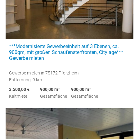
***Modernisierte Gewerbeeinheit auf 3 Ebenen, ca.
900qm, mit großen Schaufensterfronten, Citylage***
Gewerbe mieten
Gewerbe mieten in 75172 Pforzheim
Entfernung: 9 km
3.500,00 €
900,00 m²
900,00 m²
Kaltmiete
Gesamtfläche
Gesamtfläche