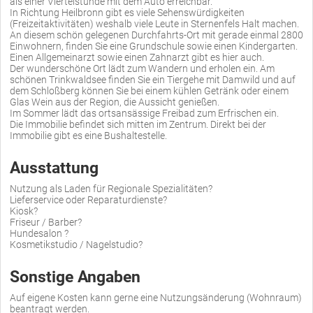
als einer Viertelstunde mit dem Auto erreichbar.
In Richtung Heilbronn gibt es viele Sehenswürdigkeiten
(Freizeitaktivitäten) weshalb viele Leute in Sternenfels Halt machen.
An diesem schön gelegenen Durchfahrts-Ort mit gerade einmal 2800
Einwohnern, finden Sie eine Grundschule sowie einen Kindergarten.
Einen Allgemeinarzt sowie einen Zahnarzt gibt es hier auch.
Der wunderschöne Ort lädt zum Wandern und erholen ein. Am
schönen Trinkwaldsee finden Sie ein Tiergehe mit Damwild und auf
dem Schloßberg können Sie bei einem kühlen Getränk oder einem
Glas Wein aus der Region, die Aussicht genießen.
Im Sommer lädt das ortsansässige Freibad zum Erfrischen ein.
Die Immobilie befindet sich mitten im Zentrum. Direkt bei der
Immobilie gibt es eine Bushaltestelle.
Ausstattung
Nutzung als Laden für Regionale Spezialitäten?
Lieferservice oder Reparaturdienste?
Kiosk?
Friseur / Barber?
Hundesalon ?
Kosmetikstudio / Nagelstudio?
Sonstige Angaben
Auf eigene Kosten kann gerne eine Nutzungsänderung (Wohnraum)
beantragt werden.