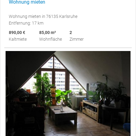
Wohnung mieten
Wohnung mieten in 76135 Karlsruhe
Entfernung: 17 km
890,00 €
85,00 m²
2
Kaltmiete
Wohnfläche
Zimmer