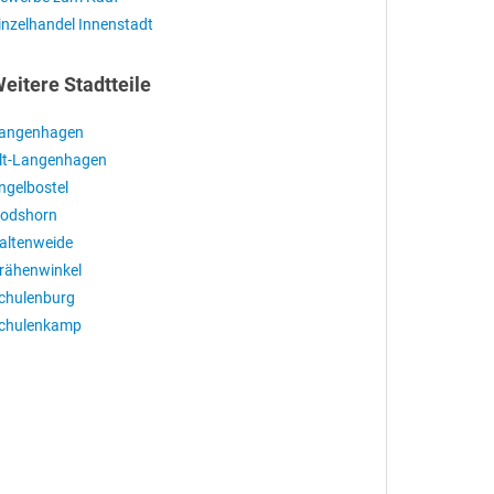
inzelhandel Innenstadt
eitere Stadtteile
angenhagen
lt-Langenhagen
ngelbostel
odshorn
altenweide
rähenwinkel
chulenburg
chulenkamp