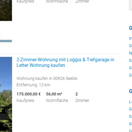
Kaufpreis
Wohnfläche
Zimmer
G
I
G
N
2-Zimmer-Wohnung mit Loggia & Tiefgarage in
G
Letter Wohnung kaufen
G
G
Wohnung kaufen in 30926 Seelze
Entfernung: 12 km
G
175.000,00 €
56,00 m²
2
Kaufpreis
Wohnfläche
Zimmer
L
G
G
G
G