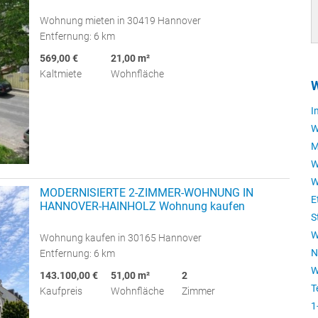
Wohnung mieten in 30419 Hannover
Entfernung: 6 km
569,00 €
21,00 m²
Kaltmiete
Wohnfläche
W
I
W
M
W
W
MODERNISIERTE 2-ZIMMER-WOHNUNG IN
E
HANNOVER-HAINHOLZ Wohnung kaufen
S
W
Wohnung kaufen in 30165 Hannover
N
Entfernung: 6 km
W
143.100,00 €
51,00 m²
2
T
Kaufpreis
Wohnfläche
Zimmer
1