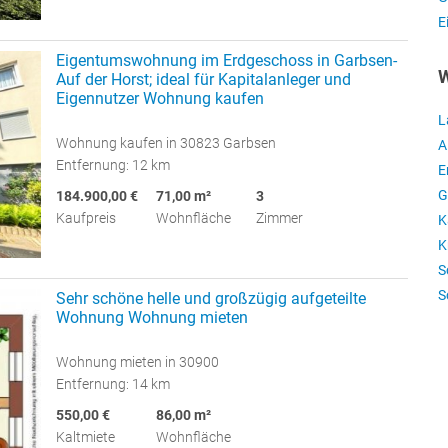
E
Eigentumswohnung im Erdgeschoss in Garbsen-
W
Auf der Horst; ideal für Kapitalanleger und
Eigennutzer Wohnung kaufen
L
Wohnung kaufen in 30823 Garbsen
A
Entfernung: 12 km
E
G
184.900,00 €
71,00 m²
3
Kaufpreis
Wohnfläche
Zimmer
K
K
S
S
Sehr schöne helle und großzügig aufgeteilte
Wohnung Wohnung mieten
Wohnung mieten in 30900
Entfernung: 14 km
550,00 €
86,00 m²
Kaltmiete
Wohnfläche