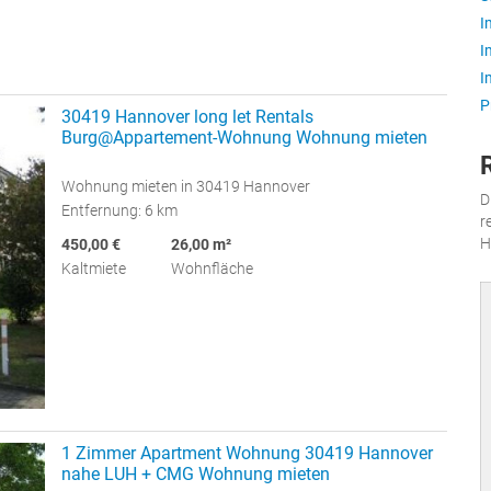
I
I
I
P
30419 Hannover long let Rentals
Burg@Appartement-Wohnung Wohnung mieten
Wohnung mieten in 30419 Hannover
D
Entfernung: 6 km
r
H
450,00 €
26,00 m²
Kaltmiete
Wohnfläche
1 Zimmer Apartment Wohnung 30419 Hannover
nahe LUH + CMG Wohnung mieten