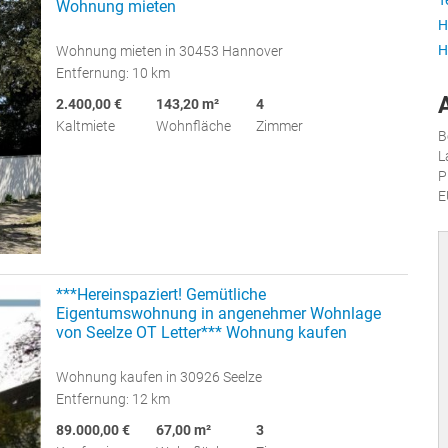
T
Wohnung mieten
H
H
Wohnung mieten in 30453 Hannover
Entfernung: 10 km
2.400,00 €
143,20 m²
4
Kaltmiete
Wohnfläche
Zimmer
B
L
P
E
***Hereinspaziert! Gemütliche
Eigentumswohnung in angenehmer Wohnlage
von Seelze OT Letter*** Wohnung kaufen
Wohnung kaufen in 30926 Seelze
Entfernung: 12 km
89.000,00 €
67,00 m²
3