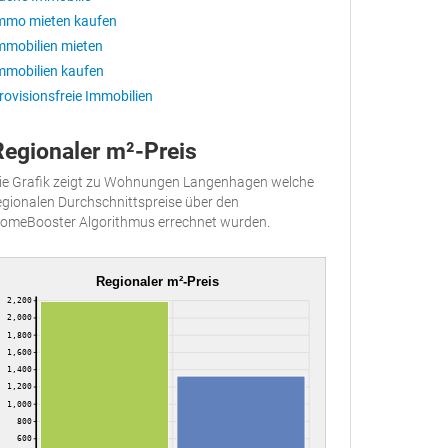
mmo mieten kaufen
mmobilien mieten
mmobilien kaufen
rovisionsfreie Immobilien
Regionaler m²-Preis
ie Grafik zeigt zu Wohnungen Langenhagen welche
egionalen Durchschnittspreise über den
omeBooster Algorithmus errechnet wurden.
Regionaler m²-Preis
2,200
2,000
1,800
1,600
1,400
1,200
1,000
800
600