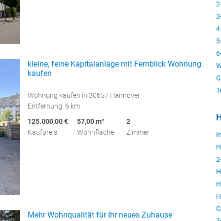
2
3
4
5
6
kleine, feine Kapitalanlage mit Fernblick Wohnung
W
kaufen
G
T
Wohnung kaufen in 30657 Hannover
Entfernung: 6 km
H
125.000,00 €
57,00 m²
2
Kaufpreis
Wohnfläche
Zimmer
I
H
2
H
H
H
G
Mehr Wohnqualität für Ihr neues Zuhause