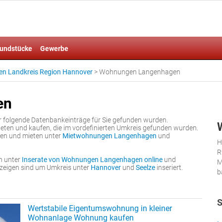
undstücke
Gewerbe
n Landkreis Region Hannover
>
Wohnungen Langenhagen
en
er folgende Datenbankeinträge für Sie gefunden wurden.
en und kaufen, die im vordefinierten Umkreis gefunden wurden.
fen und mieten unter
Mietwohnungen Langenhagen
und
H
R
n unter
Inserate von Wohnungen Langenhagen online
und
M
nzeigen sind um Umkreis unter
Hannover
und
Seelze
inseriert.
b
S
Wertstabile Eigentumswohnung in kleiner
Wohnanlage Wohnung kaufen