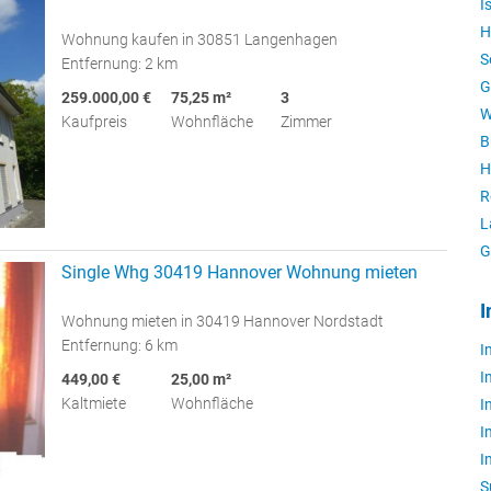
I
H
Wohnung kaufen in 30851 Langenhagen
S
Entfernung: 2 km
G
259.000,00 €
75,25 m²
3
W
Kaufpreis
Wohnfläche
Zimmer
B
H
R
L
G
Single Whg 30419 Hannover Wohnung mieten
I
Wohnung mieten in 30419 Hannover Nordstadt
Entfernung: 6 km
I
I
449,00 €
25,00 m²
Kaltmiete
Wohnfläche
I
I
I
S