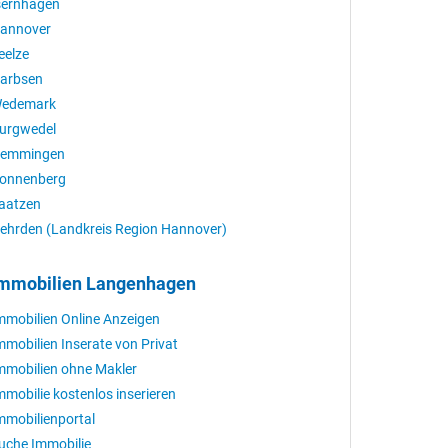
sernhagen
annover
eelze
arbsen
edemark
urgwedel
emmingen
onnenberg
aatzen
ehrden (Landkreis Region Hannover)
mmobilien Langenhagen
mmobilien Online Anzeigen
mmobilien Inserate von Privat
mmobilien ohne Makler
mmobilie kostenlos inserieren
mmobilienportal
uche Immobilie