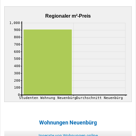
Regionaler m²-Preis
1,000
900
800
700
600
500
400
300
200
100
0
Studenten Wohnung Neuenbürg
Durchschnitt Neuenbürg
Wohnungen Neuenbürg
Inserate von Wohnungen online