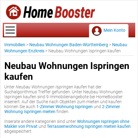
Mein Konto
Immobilien
>
Neubau Wohnungen Baden-Württemberg
>
Neubau
Wohnungen Enzkreis
>
Neubau Wohnungen Ispringen kaufen
Neubau Wohnungen Ispringen
kaufen
Unter
Neubau Wohnungen Ispringen kaufen
hat der
Suchalgorithmus Treffer gefunden. Unter Neubau Wohnungen
Ispringen kaufen sind 9 Immobilienangebote bei HomeBooster
inseriert. Auf der Suche nach Objekten zum mieten und kaufen
können Sie auch
1-Zimmer Wohnung Ispringen
und
2-Zimmer
Wohnung Ispringen mieten
finden.
Inserate andere Kategorien sind unter
Wohnungen Ispringen ohne
Makler von Privat
und
Terrassenwohnung Ispringen mieten kaufen
abgespeichert.