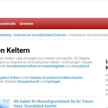
undstücke
Gewerbe
temberg
>
Inserate an Grundstücken Enzkreis
>
Inserate an Grundstücken
n Keltern
en Keltern
viele Anzeigen zum mieten und kaufen. 20 Objekte
auf zu Inserate an Grundstücken Keltern. Wohnungen, Häuser,
unter
Grundstücke Keltern im Gewerbegebiet
und
Grundstück
H
gebot Keltern
unter
Neubau Grundstück Keltern kaufen
.
R
nden Städten
Straubenhardt
und
Ispringen
.
I
a
I
Wir haben Ihr Wunschgrundstück für Ihr Traum-
Haus. Grundstück kaufen