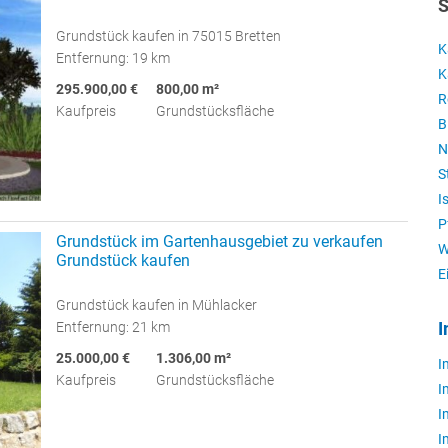
S
Grundstück kaufen in 75015 Bretten
K
Entfernung: 19 km
K
295.900,00 €
800,00 m²
R
Kaufpreis
Grundstücksfläche
B
N
S
I
P
Grundstück im Gartenhausgebiet zu verkaufen
W
Grundstück kaufen
E
Grundstück kaufen in Mühlacker
Entfernung: 21 km
I
25.000,00 €
1.306,00 m²
I
Kaufpreis
Grundstücksfläche
I
I
I