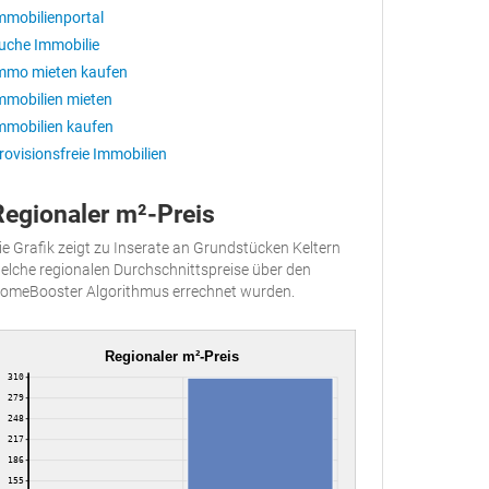
mmobilienportal
uche Immobilie
mmo mieten kaufen
mmobilien mieten
mmobilien kaufen
rovisionsfreie Immobilien
Regionaler m²-Preis
ie Grafik zeigt zu Inserate an Grundstücken Keltern
elche regionalen Durchschnittspreise über den
omeBooster Algorithmus errechnet wurden.
Regionaler m²-Preis
310
279
248
217
186
155