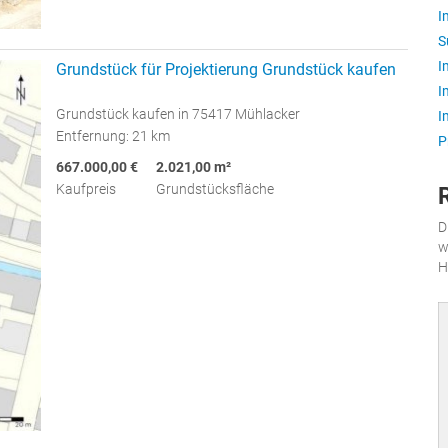
I
S
I
Grundstück für Projektierung Grundstück kaufen
I
Grundstück kaufen in 75417 Mühlacker
I
Entfernung: 21 km
P
667.000,00 €
2.021,00 m²
Kaufpreis
Grundstücksfläche
D
w
H