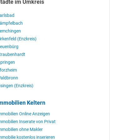
tädte im Umkreis
arlsbad
ämpfelbach
emchingen
irkenfeld (Enzkreis)
euenbürg
traubenhardt
springen
forzheim
aldbronn
isingen (Enzkreis)
mmobilien Keltern
mmobilien Online Anzeigen
mmobilien Inserate von Privat
mmobilien ohne Makler
mmobilie kostenlos inserieren