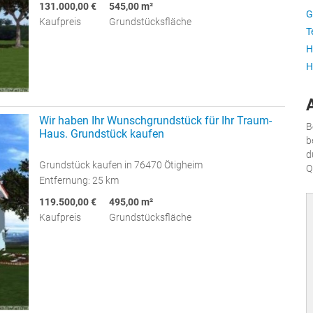
131.000,00 €
545,00 m²
G
Kaufpreis
Grundstücksfläche
T
H
H
Wir haben Ihr Wunschgrundstück für Ihr Traum-
B
Haus. Grundstück kaufen
b
d
Grundstück kaufen in 76470 Ötigheim
Q
Entfernung: 25 km
119.500,00 €
495,00 m²
Kaufpreis
Grundstücksfläche