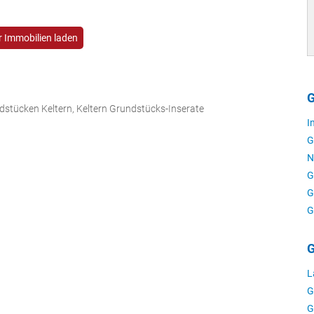
 Immobilien laden
G
dstücken Keltern, Keltern Grundstücks-Inserate
I
G
N
G
G
G
G
L
G
G