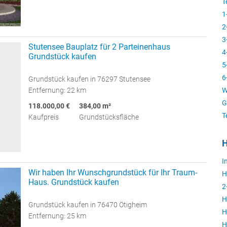
T
1
2
3
Stutensee Bauplatz für 2 Parteinenhaus
4
Grundstück kaufen
5
6
Grundstück kaufen in 76297 Stutensee
Entfernung: 22 km
W
G
118.000,00 €
384,00 m²
T
Kaufpreis
Grundstücksfläche
H
I
Wir haben Ihr Wunschgrundstück für Ihr Traum-
H
Haus. Grundstück kaufen
2
H
Grundstück kaufen in 76470 Ötigheim
H
Entfernung: 25 km
H