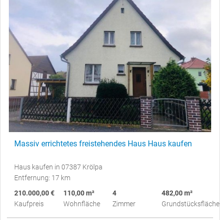
Massiv errichtetes freistehendes Haus Haus kaufen
Haus kaufen in 07387 Krölpa
Entfernung: 17 km
210.000,00 €
110,00 m²
4
482,00 m²
Kaufpreis
Wohnfläche
Zimmer
Grundstücksfläche