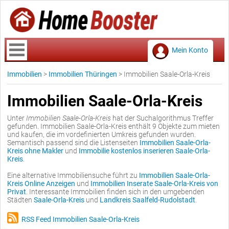
Mein Konto
Immobilien
>
Immobilien Thüringen
>
Immobilien Saale-Orla-Kreis
Immobilien Saale-Orla-Kreis
Unter
Immobilien Saale-Orla-Kreis
hat der Suchalgorithmus Treffer
gefunden. Immobilien Saale-Orla-Kreis enthält 9 Objekte zum mieten
und kaufen, die im vordefinierten Umkreis gefunden wurden.
Semantisch passend sind die Listenseiten
Immobilien Saale-Orla-
Kreis ohne Makler
und
Immobilie kostenlos inserieren Saale-Orla-
Kreis
.
Eine alternative Immobiliensuche führt zu
Immobilien Saale-Orla-
Kreis Online Anzeigen
und
Immobilien Inserate Saale-Orla-Kreis von
Privat
. Interessante Immobilien finden sich in den umgebenden
Städten
Saale-Orla-Kreis
und
Landkreis Saalfeld-Rudolstadt
.
RSS Feed Immobilien Saale-Orla-Kreis