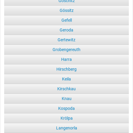
Göschitz
Gössitz
Gefell
Geroda
Gertewitz
Grobengereuth
Harra
Hirschberg
Keila
Kirschkau
Knau
Kospoda
Krölpa
Langenorla