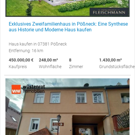
Exklusives Zweifamilienhaus in Pößneck: Eine Synthese
aus Historie und Moderne Haus kaufen
Haus kaufen in 07381 Pößneck
Entfernung: 16 km
450.000,00 €
248,00 m²
8
1.430,00 m²
Kaufpreis
Wohnfläche
Zimmer
Grundstücksfläche