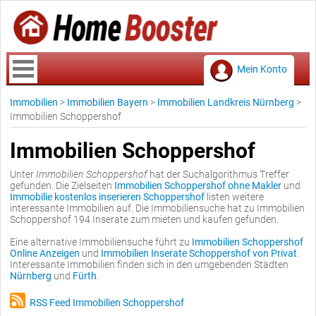
Mein Konto
Immobilien
>
Immobilien Bayern
>
Immobilien Landkreis Nürnberg
>
Immobilien Schoppershof
Immobilien Schoppershof
Unter
Immobilien Schoppershof
hat der Suchalgorithmus Treffer
gefunden. Die Zielseiten
Immobilien Schoppershof ohne Makler
und
Immobilie kostenlos inserieren Schoppershof
listen weitere
interessante Immobilien auf. Die Immobiliensuche hat zu Immobilien
Schoppershof 194 Inserate zum mieten und kaufen gefunden.
Eine alternative Immobiliensuche führt zu
Immobilien Schoppershof
Online Anzeigen
und
Immobilien Inserate Schoppershof von Privat
.
Interessante Immobilien finden sich in den umgebenden Städten
Nürnberg
und
Fürth
.
RSS Feed Immobilien Schoppershof