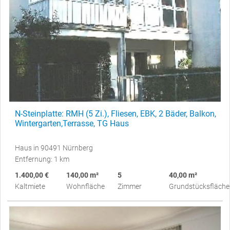
N-Steinplatte: RMH (5 Zi.), Fliesen, EBK, 2 Bäder, Balkon,
Wintergarten,Terrasse, TG Haus
Haus in 90491 Nürnberg
Entfernung: 1 km
1.400,00 €
140,00 m²
5
40,00 m²
Kaltmiete
Wohnfläche
Zimmer
Grundstücksfläche