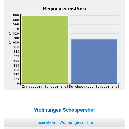
Regionaler m²-Preis
1,800
1,680
1,560
1,440
1,320
1,200
1,080
960
840
720
600
480
360
240
120
0
Immobilien Schoppershof
Durchschnitt Schoppershof
Wohnungen Schoppershof
Inserate von Wohnungen online