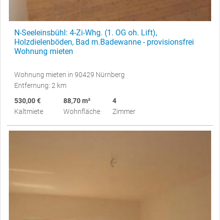
N-Seeleinsbühl: 4-Zi-Whg. (1. OG oh. Lift),
Holzdielenböden, Bad m.Badewanne - provisionsfrei
Wohnung mieten
Wohnung mieten in 90429 Nürnberg
Entfernung: 2 km
530,00 €
88,70 m²
4
Kaltmiete
Wohnfläche
Zimmer