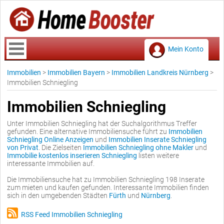
Mein Konto
Immobilien
>
Immobilien Bayern
>
Immobilien Landkreis Nürnberg
>
Immobilien Schniegling
Immobilien Schniegling
Unter Immobilien Schniegling hat der Suchalgorithmus Treffer
gefunden. Eine alternative Immobiliensuche führt zu
Immobilien
Schniegling Online Anzeigen
und
Immobilien Inserate Schniegling
von Privat
. Die Zielseiten
Immobilien Schniegling ohne Makler
und
Immobilie kostenlos inserieren Schniegling
listen weitere
interessante Immobilien auf.
Die Immobiliensuche hat zu Immobilien Schniegling 198 Inserate
zum mieten und kaufen gefunden. Interessante Immobilien finden
sich in den umgebenden Städten
Fürth
und
Nürnberg
.
RSS Feed Immobilien Schniegling