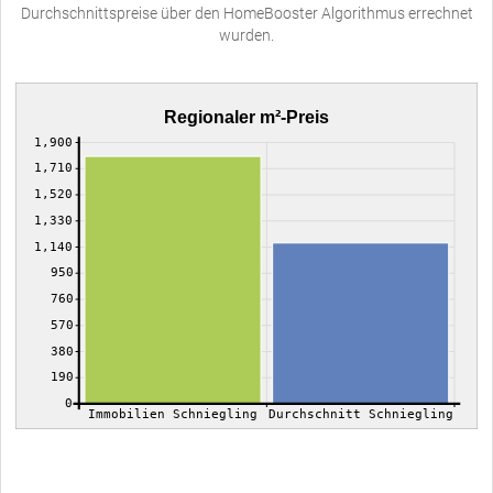
Durchschnittspreise über den HomeBooster Algorithmus errechnet
wurden.
Regionaler m²-Preis
1,900
1,710
1,520
1,330
1,140
950
760
570
380
190
0
Immobilien Schniegling
Durchschnitt Schniegling