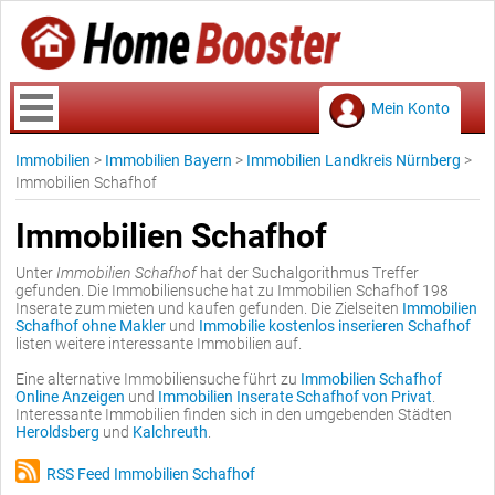
Mein Konto
Immobilien
>
Immobilien Bayern
>
Immobilien Landkreis Nürnberg
>
Immobilien Schafhof
Immobilien Schafhof
Unter
Immobilien Schafhof
hat der Suchalgorithmus Treffer
gefunden. Die Immobiliensuche hat zu Immobilien Schafhof 198
Inserate zum mieten und kaufen gefunden. Die Zielseiten
Immobilien
Schafhof ohne Makler
und
Immobilie kostenlos inserieren Schafhof
listen weitere interessante Immobilien auf.
Eine alternative Immobiliensuche führt zu
Immobilien Schafhof
Online Anzeigen
und
Immobilien Inserate Schafhof von Privat
.
Interessante Immobilien finden sich in den umgebenden Städten
Heroldsberg
und
Kalchreuth
.
RSS Feed Immobilien Schafhof