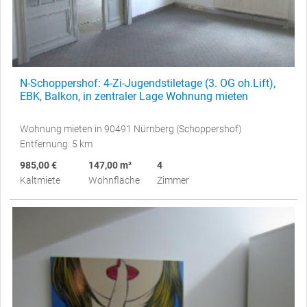
N-Schoppershof: 4-Zi-Jugendstiletage (3. OG oh.Lift),
EBK, Balkon, in zentraler Lage Wohnung mieten
Wohnung mieten in 90491 Nürnberg (Schoppershof)
Entfernung: 5 km
985,00 €
147,00 m²
4
Kaltmiete
Wohnfläche
Zimmer