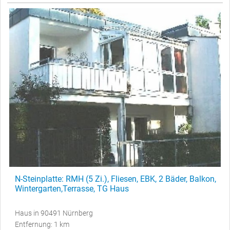
N-Steinplatte: RMH (5 Zi.), Fliesen, EBK, 2 Bäder, Balkon,
Wintergarten,Terrasse, TG Haus
Haus in 90491 Nürnberg
Entfernung: 1 km