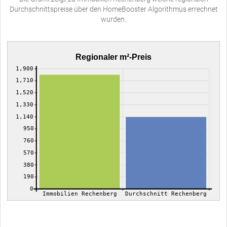
Durchschnittspreise über den HomeBooster Algorithmus errechnet
wurden.
Regionaler m²-Preis
1,900
1,710
1,520
1,330
1,140
950
760
570
380
190
0
Immobilien Rechenberg
Durchschnitt Rechenberg