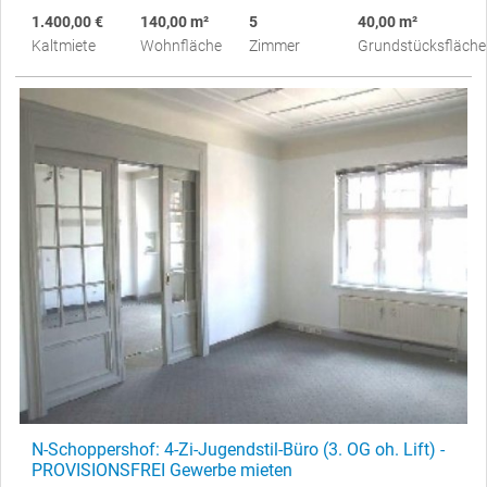
1.400,00 €
140,00 m²
5
40,00 m²
Kaltmiete
Wohnfläche
Zimmer
Grundstücksfläche
N-Schoppershof: 4-Zi-Jugendstil-Büro (3. OG oh. Lift) -
PROVISIONSFREI Gewerbe mieten